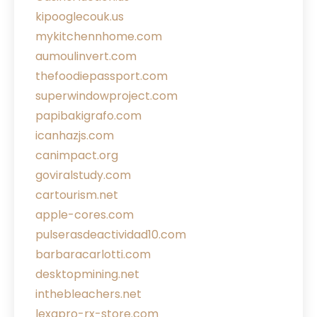
kipooglecouk.us
mykitchennhome.com
aumoulinvert.com
thefoodiepassport.com
superwindowproject.com
papibakigrafo.com
icanhazjs.com
canimpact.org
goviralstudy.com
cartourism.net
apple-cores.com
pulserasdeactividad10.com
barbaracarlotti.com
desktopmining.net
inthebleachers.net
lexapro-rx-store.com