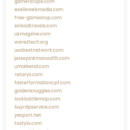
gamersrope.com
exellewebmedia.com
free-gamestop.com
sinbadtravels.com
ukmagzine.com
wareztech.org
usabestnetwork.com
jessepinkmanoutfit.com
umailsend.com
retarys.com
fasterformationcpf.com
goldensnuggles.com
lookbattlemap.com
buyrdpservice.com
yesport.net
tostylo.com