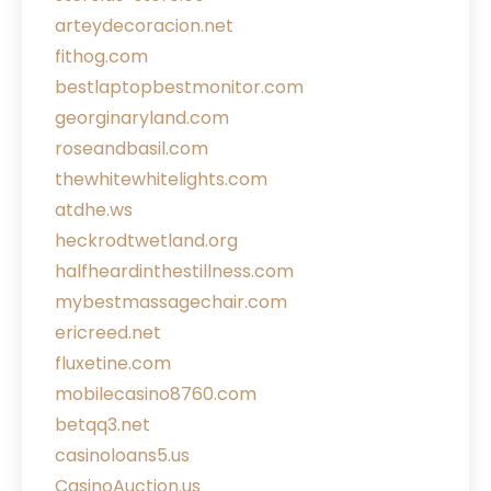
arteydecoracion.net
fithog.com
bestlaptopbestmonitor.com
georginaryland.com
roseandbasil.com
thewhitewhitelights.com
atdhe.ws
heckrodtwetland.org
halfheardinthestillness.com
mybestmassagechair.com
ericreed.net
fluxetine.com
mobilecasino8760.com
betqq3.net
casinoloans5.us
CasinoAuction.us