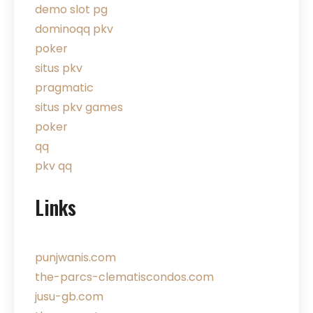
demo slot pg
dominoqq pkv
poker
situs pkv
pragmatic
situs pkv games
poker
qq
pkv qq
Links
punjwanis.com
the-parcs-clematiscondos.com
jusu-gb.com