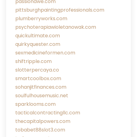
passionawe.com
pittsburghpaintingprofessionals.com
plumberryworks.com
psychoterapiawioletanowak.com
quickultimate.com
quirkyquester.com
sexmedicineformen.com
shiftripple.com
slotterpercaya.co
smartcoolbox.com
sohanjitfinances.com
soulfulhousemusic.net
sparklooms.com
tacticalcontractingllc.com
thecapitalpowers.com
tobabet88slot3.com