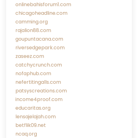
onlinebahisforum1.com
chicagoheadline.com
camming.org
rajalion88.com
goupuntacana.com
riversedgepark.com
zaseez.com
catchycrunch.com
nofaphub.com
nefertitingalls.com
patsyscreations.com
income4proof.com
educaritas.org
lensajelajah.com
betflik09.net
ncaq.org