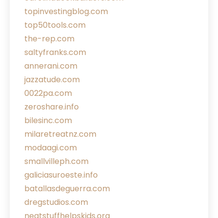
topinvestingblog.com
top50tools.com
the-rep.com
saltyfranks.com
annerani.com
jazzatude.com
0022pa.com
zeroshare.info
bilesinc.com
milaretreatnz.com
modaagi.com
smallvilleph.com
galiciasuroeste.info
batallasdeguerra.com
dregstudios.com
neatstuffhelpskids.org