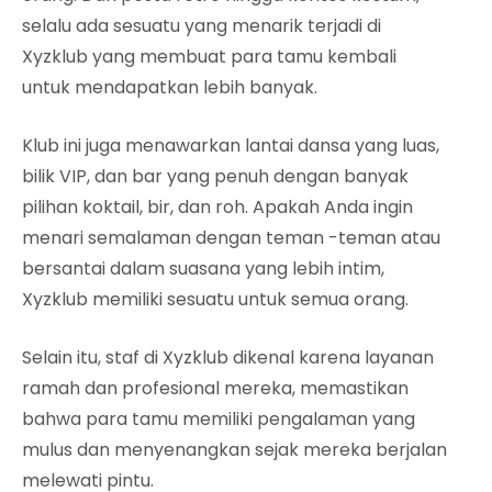
selalu ada sesuatu yang menarik terjadi di
Xyzklub yang membuat para tamu kembali
untuk mendapatkan lebih banyak.
Klub ini juga menawarkan lantai dansa yang luas,
bilik VIP, dan bar yang penuh dengan banyak
pilihan koktail, bir, dan roh. Apakah Anda ingin
menari semalaman dengan teman -teman atau
bersantai dalam suasana yang lebih intim,
Xyzklub memiliki sesuatu untuk semua orang.
Selain itu, staf di Xyzklub dikenal karena layanan
ramah dan profesional mereka, memastikan
bahwa para tamu memiliki pengalaman yang
mulus dan menyenangkan sejak mereka berjalan
melewati pintu.