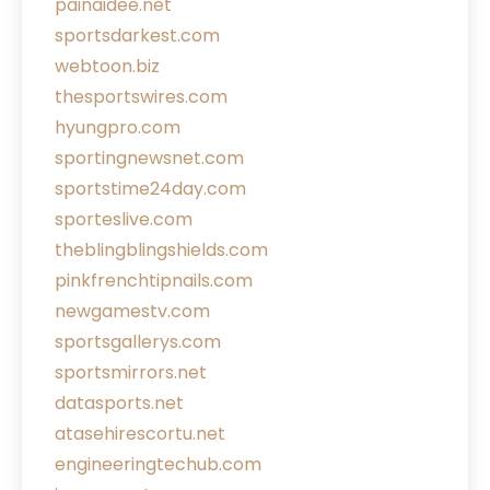
painaidee.net
sportsdarkest.com
webtoon.biz
thesportswires.com
hyungpro.com
sportingnewsnet.com
sportstime24day.com
sporteslive.com
theblingblingshields.com
pinkfrenchtipnails.com
newgamestv.com
sportsgallerys.com
sportsmirrors.net
datasports.net
atasehirescortu.net
engineeringtechub.com