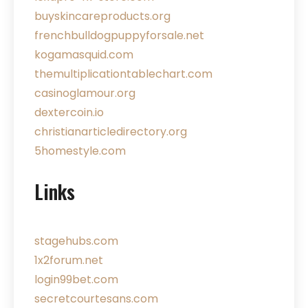
buyskincareproducts.org
frenchbulldogpuppyforsale.net
kogamasquid.com
themultiplicationtablechart.com
casinoglamour.org
dextercoin.io
christianarticledirectory.org
5homestyle.com
Links
stagehubs.com
1x2forum.net
login99bet.com
secretcourtesans.com