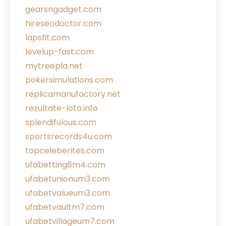
gearsngadget.com
hireseodoctor.com
lapsfit.com
levelup-fast.com
mytreepla.net
pokersimulations.com
replicamanufactory.net
rezultate-loto.info
splendifulous.com
sportsrecords4u.com
topceleberites.com
ufabetting8m4.com
ufabetunionum3.com
ufabetvalueum3.com
ufabetvaultm7.com
ufabetvillageum7.com