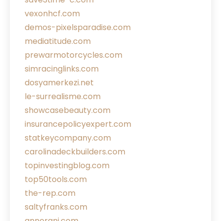
vexonhcf.com
demos-pixelsparadise.com
mediatitude.com
prewarmotorcycles.com
simracinglinks.com
dosyamerkezi.net
le-surrealisme.com
showcasebeauty.com
insurancepolicyexpert.com
statkeycompany.com
carolinadeckbuilders.com
topinvestingblog.com
top50tools.com
the-rep.com
saltyfranks.com
annerani.com