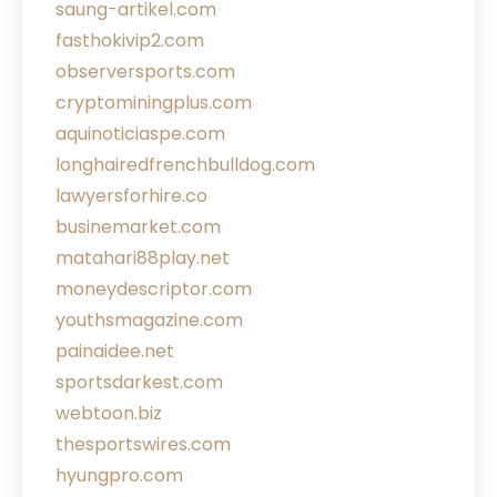
saung-artikel.com
fasthokivip2.com
observersports.com
cryptominingplus.com
aquinoticiaspe.com
longhairedfrenchbulldog.com
lawyersforhire.co
businemarket.com
matahari88play.net
moneydescriptor.com
youthsmagazine.com
painaidee.net
sportsdarkest.com
webtoon.biz
thesportswires.com
hyungpro.com