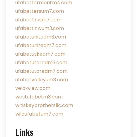
ufabettermentm4.com
ufabettersum7.com
ufabettinwm7.com
ufabettinwum3.com
ufabetunitedm3.com
ufabetunitedm7.com
ufabetuskedm7.com
ufabetutoredm3.com
ufabetutoredm7.com
ufabetvalleyum3.com
veloxview.com
westufabetm3.com
whiskeybrothersllc.com
wildufabetum7.com
Links