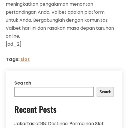
meningkatkan pengalaman menonton
pertandingan Anda, Valbet adalah platform
untuk Anda. Bergabunglah dengan komunitas
Valbet hari ini dan rasakan masa depan taruhan
online.
[ad_2]
Tags:
slot
Search
Search
Recent Posts
Jakartaslot88: Destinasi Permainan Slot