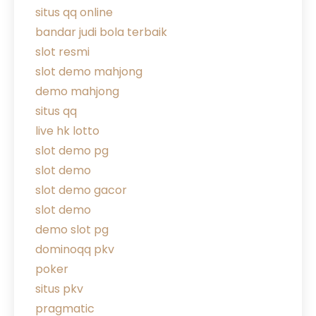
situs qq online
bandar judi bola terbaik
slot resmi
slot demo mahjong
demo mahjong
situs qq
live hk lotto
slot demo pg
slot demo
slot demo gacor
slot demo
demo slot pg
dominoqq pkv
poker
situs pkv
pragmatic