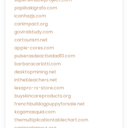
papibakigrafo.com
icanhazjs.com
canimpact.org
goviralstudy.com
cartourism.net
apple-cores.com
pulserasdeactividad10.com
barbaracarlotti.com
desktopmining.net
inthebleachers.net
lexapro-rx-store.com
buyskincareproducts.org
frenchbulldogpuppyforsale.net
kogamasquid.com
themultiplicationtablechart.com
casinoglamour.org