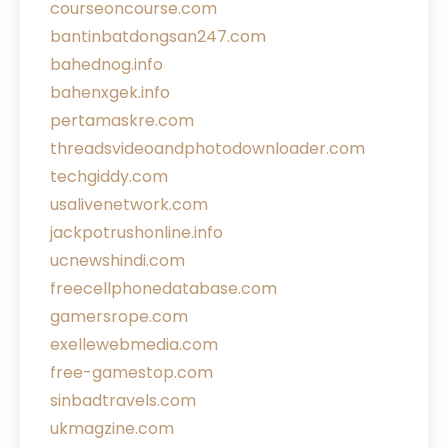
courseoncourse.com
bantinbatdongsan247.com
bahednog.info
bahenxgek.info
pertamaskre.com
threadsvideoandphotodownloader.com
techgiddy.com
usalivenetwork.com
jackpotrushonline.info
ucnewshindi.com
freecellphonedatabase.com
gamersrope.com
exellewebmedia.com
free-gamestop.com
sinbadtravels.com
ukmagzine.com