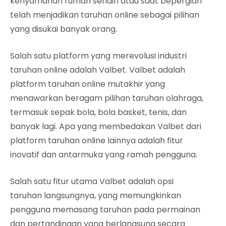
kenyamanan rumah sendiri atau saat bepergian
telah menjadikan taruhan online sebagai pilihan
yang disukai banyak orang.
Salah satu platform yang merevolusi industri
taruhan online adalah Valbet. Valbet adalah
platform taruhan online mutakhir yang
menawarkan beragam pilihan taruhan olahraga,
termasuk sepak bola, bola basket, tenis, dan
banyak lagi. Apa yang membedakan Valbet dari
platform taruhan online lainnya adalah fitur
inovatif dan antarmuka yang ramah pengguna.
Salah satu fitur utama Valbet adalah opsi
taruhan langsungnya, yang memungkinkan
pengguna memasang taruhan pada permainan
dan pertandingan yang berlangsung secara