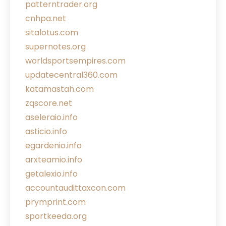
patterntrader.org
cnhpa.net
sitalotus.com
supernotes.org
worldsportsempires.com
updatecentral360.com
katamastah.com
zqscore.net
aseleraio.info
asticio.info
egardenio.info
arxteamio.info
getalexio.info
accountaudittaxcon.com
prymprint.com
sportkeeda.org