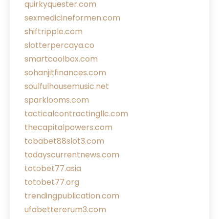
quirkyquester.com
sexmedicineformen.com
shiftripple.com
slotterpercaya.co
smartcoolbox.com
sohanjitfinances.com
soulfulhousemusic.net
sparklooms.com
tacticalcontractingllc.com
thecapitalpowers.com
tobabet88slot3.com
todayscurrentnews.com
totobet77.asia
totobet77.org
trendingpublication.com
ufabettererum3.com