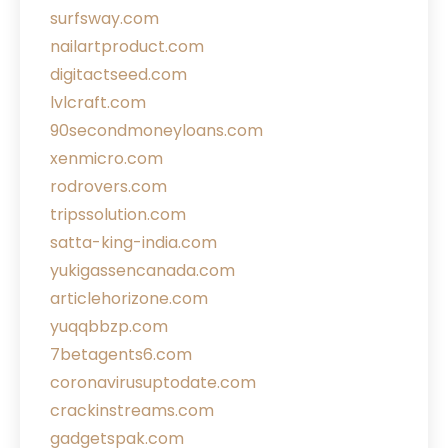
surfsway.com
nailartproduct.com
digitactseed.com
lvlcraft.com
90secondmoneyloans.com
xenmicro.com
rodrovers.com
tripssolution.com
satta-king-india.com
yukigassencanada.com
articlehorizone.com
yuqqbbzp.com
7betagents6.com
coronavirusuptodate.com
crackinstreams.com
gadgetspak.com