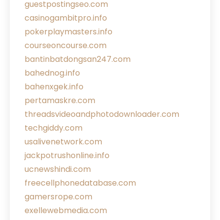
guestpostingseo.com
casinogambitpro.info
pokerplaymasters.info
courseoncourse.com
bantinbatdongsan247.com
bahednog.info
bahenxgek.info
pertamaskre.com
threadsvideoandphotodownloader.com
techgiddy.com
usalivenetwork.com
jackpotrushonline.info
ucnewshindi.com
freecellphonedatabase.com
gamersrope.com
exellewebmedia.com