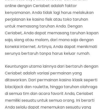
online dengan Ceriabet adalah faktor
kenyamanan. Anda tidak lagi harus melakukan
perjalanan ke kasino fisik atau toko taruhan
untuk memasang taruhan Anda. Dengan
Ceriabet, Anda dapat memasang taruhan kapan
saja, siang atau malam, dari mana saja dengan
koneksi internet. Artinya, Anda dapat menikmati
serunya bertaruh tanpa harus keluar rumah.
Keuntungan utama lainnya dari bertaruh dengan
Ceriabet adalah variasi permainan yang
ditawarkan. Dari permainan kasino klasik seperti
blackjack dan roulette, hingga taruhan olahraga
di semua tim dan acara favorit Anda, Ceriabet
memiliki sesuatu untuk semua orang. Ini berarti
Anda selalu dapat menemukan sesuatu yang