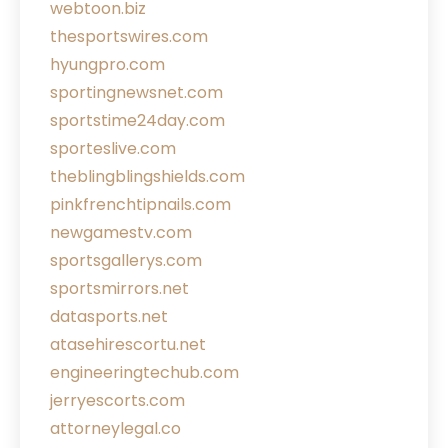
webtoon.biz
thesportswires.com
hyungpro.com
sportingnewsnet.com
sportstime24day.com
sporteslive.com
theblingblingshields.com
pinkfrenchtipnails.com
newgamestv.com
sportsgallerys.com
sportsmirrors.net
datasports.net
atasehirescortu.net
engineeringtechub.com
jerryescorts.com
attorneylegal.co