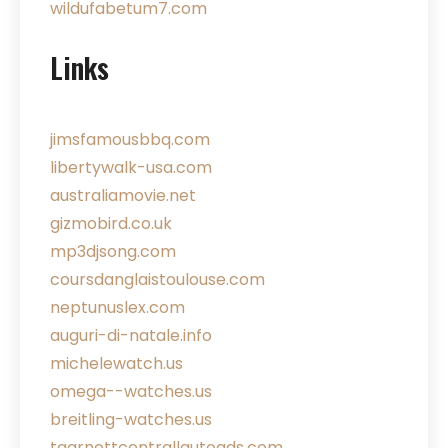
wildufabetum7.com
Links
jimsfamousbbq.com
libertywalk-usa.com
australiamovie.net
gizmobird.co.uk
mp3djsong.com
coursdanglaistoulouse.com
neptunuslex.com
auguri-di-natale.info
michelewatch.us
omega--watches.us
breitling-watches.us
tgarnettcentrallautoads.com