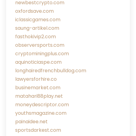
newbestcrypto.com
oxfordsave.com
iclassicgames.com
saung-artikel.com
fasthokivip2.com
observersports.com
cryptominingplus.com
aquinoticiaspe.com
longhairedfrenchbulldog.com
lawyersforhire.co
businemarket.com
matahari88play.net
moneydescriptor.com
youthsmagazine.com
painaidee.net
sportsdarkest.com