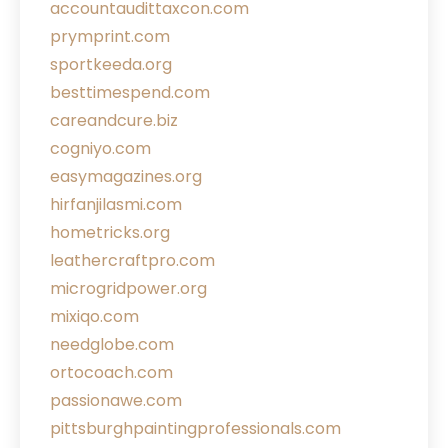
accountaudittaxcon.com
prymprint.com
sportkeeda.org
besttimespend.com
careandcure.biz
cogniyo.com
easymagazines.org
hirfanjilasmi.com
hometricks.org
leathercraftpro.com
microgridpower.org
mixiqo.com
needglobe.com
ortocoach.com
passionawe.com
pittsburghpaintingprofessionals.com