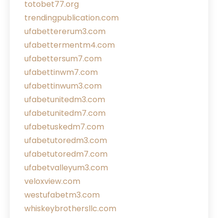
totobet77.org
trendingpublication.com
ufabettererum3.com
ufabettermentm4.com
ufabettersum7.com
ufabettinwm7.com
ufabettinwum3.com
ufabetunitedm3.com
ufabetunitedm7.com
ufabetuskedm7.com
ufabetutoredm3.com
ufabetutoredm7.com
ufabetvalleyum3.com
veloxview.com
westufabetm3.com
whiskeybrothersllc.com