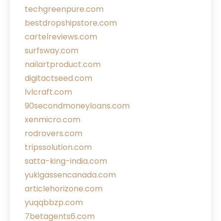
techgreenpure.com
bestdropshipstore.com
cartelreviews.com
surfsway.com
nailartproduct.com
digitactseed.com
lvlcraft.com
90secondmoneyloans.com
xenmicro.com
rodrovers.com
tripssolution.com
satta-king-india.com
yukigassencanada.com
articlehorizone.com
yuqqbbzp.com
7betagents6.com