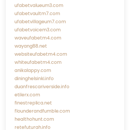
ufabetvalueum3.com
ufabetvaultm7.com
ufabetvillageum7.com
ufabetvoicem3.com
waveufabetm4.com
wayang88.net
websiteufabetm4.com
whiteufabetm4.com
anikalappy.com
dininghelsinki.info
duanfrescariverside.info
etilerx.com
finestreplica.net
flounderandfumble.com
healthohunt.com
retefuturah.info