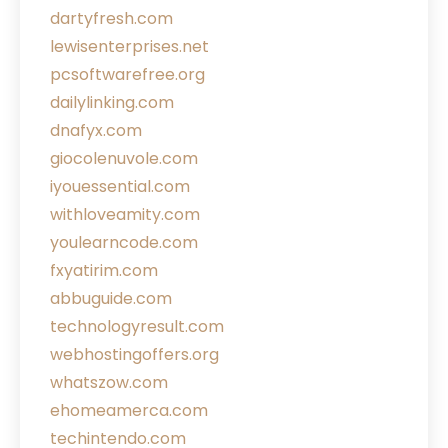
dartyfresh.com
lewisenterprises.net
pcsoftwarefree.org
dailylinking.com
dnafyx.com
giocolenuvole.com
iyouessential.com
withloveamity.com
youlearncode.com
fxyatirim.com
abbuguide.com
technologyresult.com
webhostingoffers.org
whatszow.com
ehomeamerca.com
techintendo.com