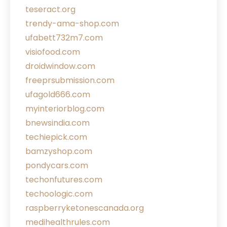
teseract.org
trendy-ama-shop.com
ufabett732m7.com
visiofood.com
droidwindow.com
freeprsubmission.com
ufagold666.com
myinteriorblog.com
bnewsindia.com
techiepick.com
bamzyshop.com
pondycars.com
techonfutures.com
techoologic.com
raspberryketonescanada.org
medihealthrules.com