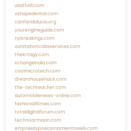
usathrill.com
vshapedental.com
canfandalucia.org
yourengineguide.com
nybreakings.com
outstationcabsservices.com
thekrtagy.com
xchangeindia.com
coolmicrotech.com
dreamhousehack.com
the-techteacher.com
automobilenews-online.com
fashionalltimes.com
totaldigitalforum.com
technoarmaan.com
empresasposicionamientoweb.com