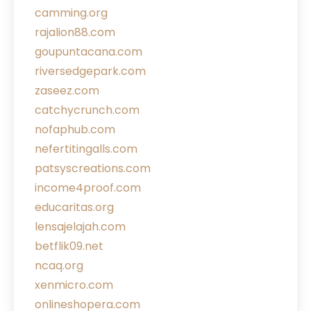
camming.org
rajalion88.com
goupuntacana.com
riversedgepark.com
zaseez.com
catchycrunch.com
nofaphub.com
nefertitingalls.com
patsyscreations.com
income4proof.com
educaritas.org
lensajelajah.com
betflik09.net
ncaq.org
xenmicro.com
onlineshopera.com