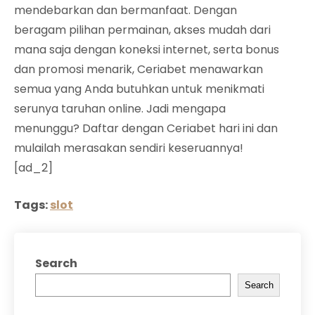
mendebarkan dan bermanfaat. Dengan
beragam pilihan permainan, akses mudah dari
mana saja dengan koneksi internet, serta bonus
dan promosi menarik, Ceriabet menawarkan
semua yang Anda butuhkan untuk menikmati
serunya taruhan online. Jadi mengapa
menunggu? Daftar dengan Ceriabet hari ini dan
mulailah merasakan sendiri keseruannya!
[ad_2]
Tags:
slot
Search
Search