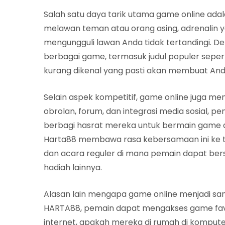
Salah satu daya tarik utama game online ada
melawan teman atau orang asing, adrenalin y
mengungguli lawan Anda tidak tertandingi. D
berbagai game, termasuk judul populer sepert
kurang dikenal yang pasti akan membuat And
Selain aspek kompetitif, game online juga m
obrolan, forum, dan integrasi media sosial, 
berbagi hasrat mereka untuk bermain game
Harta88 membawa rasa kebersamaan ini ke 
dan acara reguler di mana pemain dapat ber
hadiah lainnya.
Alasan lain mengapa game online menjadi sa
HARTA88, pemain dapat mengakses game favo
internet, apakah mereka di rumah di komput