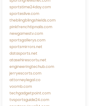
sportingnewsnet.com
sportstime24day.com
sporteslive.com
theblingblingshields.com
pinkfrenchtipnails.com
newgamestv.com
sportsgallerys.com
sportsmirrors.net
datasports.net
atasehirescortu.net
engineeringtechub.com
jerryescorts.com
attorneylegal.co
voomb.com
techgadgetpoint.com
tvsportsguide24.com