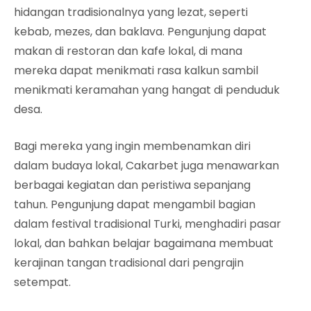
hidangan tradisionalnya yang lezat, seperti
kebab, mezes, dan baklava. Pengunjung dapat
makan di restoran dan kafe lokal, di mana
mereka dapat menikmati rasa kalkun sambil
menikmati keramahan yang hangat di penduduk
desa.
Bagi mereka yang ingin membenamkan diri
dalam budaya lokal, Cakarbet juga menawarkan
berbagai kegiatan dan peristiwa sepanjang
tahun. Pengunjung dapat mengambil bagian
dalam festival tradisional Turki, menghadiri pasar
lokal, dan bahkan belajar bagaimana membuat
kerajinan tangan tradisional dari pengrajin
setempat.