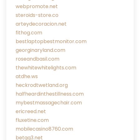
webpromote.net
steroids-store.co
arteydecoracion.net
fithog.com
bestlaptopbestmonitor.com
georginaryland.com
roseandbasil.com
thewhitewhitelights.com
atdhe.ws
heckrodtwetland.org
halfheardinthestillness.com
mybestmassagechair.com
ericreed.net
fluxetine.com
mobilecasino8760.com
betqq3.net