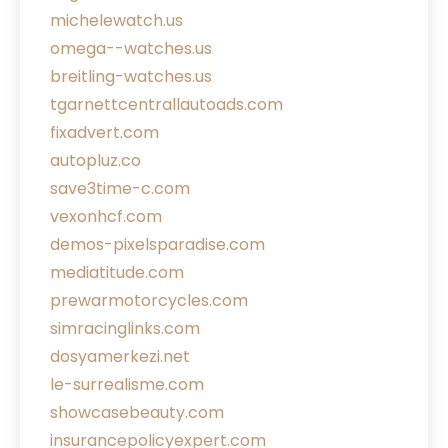
michelewatch.us
omega--watches.us
breitling-watches.us
tgarnettcentrallautoads.com
fixadvert.com
autopluz.co
save3time-c.com
vexonhcf.com
demos-pixelsparadise.com
mediatitude.com
prewarmotorcycles.com
simracinglinks.com
dosyamerkezi.net
le-surrealisme.com
showcasebeauty.com
insurancepolicyexpert.com