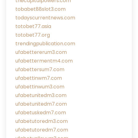
thecapitalpowers.com
tobabet88slot3.com
todayscurrentnews.com
totobet77.asia
totobet77.org
trendingpublication.com
ufabettererum3.com
ufabettermentm4.com
ufabettersum7.com
ufabettinwm7.com
ufabettinwum3.com
ufabetunitedm3.com
ufabetunitedm7.com
ufabetuskedm7.com
ufabetutoredm3.com
ufabetutoredm7.com