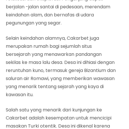
berjalan -jalan santai di pedesaan, merendam
keindahan alam, dan bernafas di udara
pegunungan yang segar.
Selain keindahan alamnya, Cakarbet juga
merupakan rumah bagi sejumlah situs
bersejarah yang menawarkan pandangan
sekilas ke masa lalu desa. Desa ini dihiasi dengan
reruntuhan kuno, termasuk gereja Bizantium dan
saluran air Romawi, yang memberikan wawasan
yang menarik tentang sejarah yang kaya di
kawasan itu.
Salah satu yang menarik dari kunjungan ke
Cakarbet adalah kesempatan untuk mencicipi
masakan Turki otentik. Desa ini dikenal karena