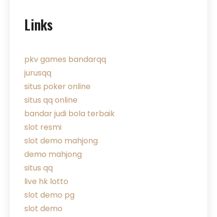
Links
pkv games bandarqq
jurusqq
situs poker online
situs qq online
bandar judi bola terbaik
slot resmi
slot demo mahjong
demo mahjong
situs qq
live hk lotto
slot demo pg
slot demo