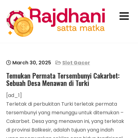
Skip
to
content
Slot Pragmatic Play
Mainkan slot Pragmatic Play hari ini
dengan RTP Tertinggi,
dengan RTP tertinggi untuk peluang
menang besar. Slot gacor ini
Coba Slot Gacor Hari Ini
March 30, 2025
Slot Gacor
menawarkan hasil optimal.
Temukan Permata Tersembunyi Cakarbet:
Sebuah Desa Menawan di Turki
[ad_1]
Terletak di perbukitan Turki terletak permata
tersembunyi yang menunggu untuk ditemukan –
Cakarbet. Desa yang menawan ini, yang terletak
di provinsi Balikesir, adalah tujuan yang indah