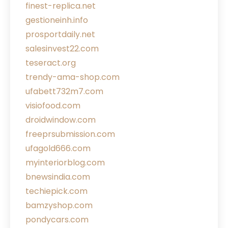
finest-replica.net
gestioneinh.info
prosportdaily.net
salesinvest22.com
teseract.org
trendy-ama-shop.com
ufabett732m7.com
visiofood.com
droidwindow.com
freeprsubmission.com
ufagold666.com
myinteriorblog.com
bnewsindia.com
techiepick.com
bamzyshop.com
pondycars.com