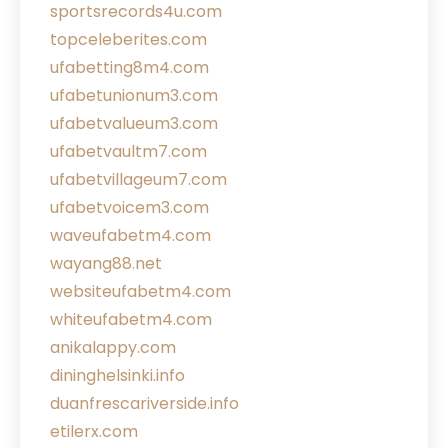
sportsrecords4u.com
topceleberites.com
ufabetting8m4.com
ufabetunionum3.com
ufabetvalueum3.com
ufabetvaultm7.com
ufabetvillageum7.com
ufabetvoicem3.com
waveufabetm4.com
wayang88.net
websiteufabetm4.com
whiteufabetm4.com
anikalappy.com
dininghelsinki.info
duanfrescariverside.info
etilerx.com