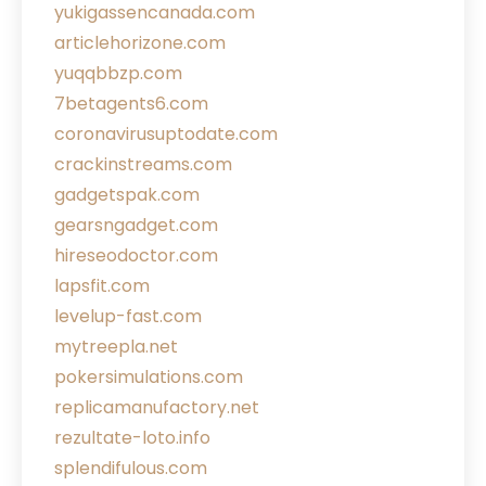
yukigassencanada.com
articlehorizone.com
yuqqbbzp.com
7betagents6.com
coronavirusuptodate.com
crackinstreams.com
gadgetspak.com
gearsngadget.com
hireseodoctor.com
lapsfit.com
levelup-fast.com
mytreepla.net
pokersimulations.com
replicamanufactory.net
rezultate-loto.info
splendifulous.com