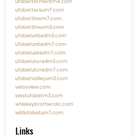
ufabettermentm4.com
ufabettersum7.com
ufabettinwm7.com
ufabettinwum3.com
ufabetunitedm3.com
ufabetunitedm7.com
ufabetuskedm7.com
ufabetutoredm3.com
ufabetutoredm7.com
ufabetvalleyum3.com
veloxview.com
westufabetm3.com
whiskeybrothersllc.com
wildufabetum7.com
Links