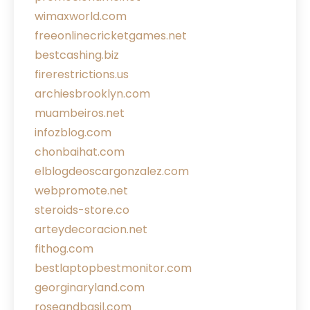
wimaxworld.com
freeonlinecricketgames.net
bestcashing.biz
firerestrictions.us
archiesbrooklyn.com
muambeiros.net
infozblog.com
chonbaihat.com
elblogdeoscargonzalez.com
webpromote.net
steroids-store.co
arteydecoracion.net
fithog.com
bestlaptopbestmonitor.com
georginaryland.com
roseandbasil.com