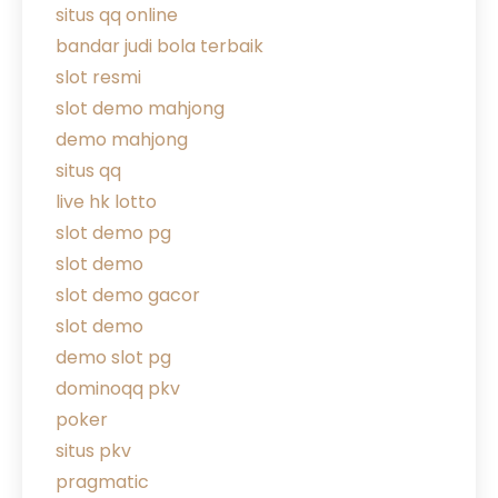
situs qq online
bandar judi bola terbaik
slot resmi
slot demo mahjong
demo mahjong
situs qq
live hk lotto
slot demo pg
slot demo
slot demo gacor
slot demo
demo slot pg
dominoqq pkv
poker
situs pkv
pragmatic