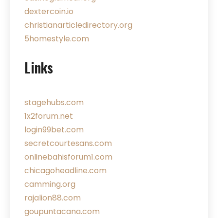
dextercoin.io
christianarticledirectory.org
5homestyle.com
Links
stagehubs.com
1x2forum.net
login99bet.com
secretcourtesans.com
onlinebahisforum1.com
chicagoheadline.com
camming.org
rajalion88.com
goupuntacana.com