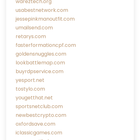
wareztech.org
usabestnetwork.com
jessepinkmanoutfit.com
umailsend.com
retarys.com
fasterformationcpf.com
goldensnuggles.com
lookbattlemap.com
buyrdpservice.com
yesport.net
tostylo.com
yougetthat.net
sportsnetclub.com
newbestcrypto.com
oxfordsave.com
iclassicgames.com