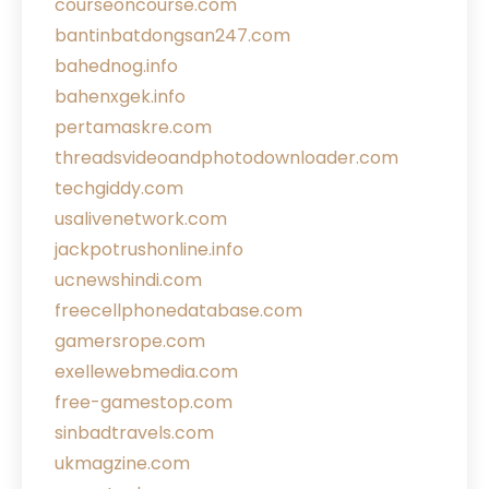
courseoncourse.com
bantinbatdongsan247.com
bahednog.info
bahenxgek.info
pertamaskre.com
threadsvideoandphotodownloader.com
techgiddy.com
usalivenetwork.com
jackpotrushonline.info
ucnewshindi.com
freecellphonedatabase.com
gamersrope.com
exellewebmedia.com
free-gamestop.com
sinbadtravels.com
ukmagzine.com