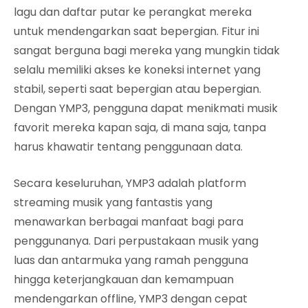
lagu dan daftar putar ke perangkat mereka
untuk mendengarkan saat bepergian. Fitur ini
sangat berguna bagi mereka yang mungkin tidak
selalu memiliki akses ke koneksi internet yang
stabil, seperti saat bepergian atau bepergian.
Dengan YMP3, pengguna dapat menikmati musik
favorit mereka kapan saja, di mana saja, tanpa
harus khawatir tentang penggunaan data.
Secara keseluruhan, YMP3 adalah platform
streaming musik yang fantastis yang
menawarkan berbagai manfaat bagi para
penggunanya. Dari perpustakaan musik yang
luas dan antarmuka yang ramah pengguna
hingga keterjangkauan dan kemampuan
mendengarkan offline, YMP3 dengan cepat