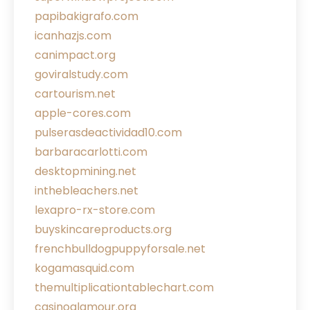
papibakigrafo.com
icanhazjs.com
canimpact.org
goviralstudy.com
cartourism.net
apple-cores.com
pulserasdeactividad10.com
barbaracarlotti.com
desktopmining.net
inthebleachers.net
lexapro-rx-store.com
buyskincareproducts.org
frenchbulldogpuppyforsale.net
kogamasquid.com
themultiplicationtablechart.com
casinoglamour.org