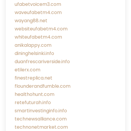
ufabetvoicem3.com
waveufabetm4.com
wayang88.net
websiteufabetm4.com
whiteufabetm4.com
anikalappy.com
dininghelsinki.info
duanfrescariverside.info
etilerx.com
finestreplica.net
flounderandfumble.com
healthohunt.com
retefuturah.info
smartinvestinginfo.info
technewsalliance.com
technonetmarket.com