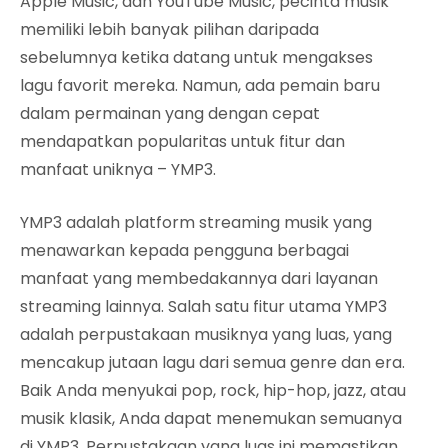
Apple Music, dan YouTube Music, pecinta musik
memiliki lebih banyak pilihan daripada
sebelumnya ketika datang untuk mengakses
lagu favorit mereka. Namun, ada pemain baru
dalam permainan yang dengan cepat
mendapatkan popularitas untuk fitur dan
manfaat uniknya – YMP3.
YMP3 adalah platform streaming musik yang
menawarkan kepada pengguna berbagai
manfaat yang membedakannya dari layanan
streaming lainnya. Salah satu fitur utama YMP3
adalah perpustakaan musiknya yang luas, yang
mencakup jutaan lagu dari semua genre dan era.
Baik Anda menyukai pop, rock, hip-hop, jazz, atau
musik klasik, Anda dapat menemukan semuanya
di YMP3. Perpustakaan yang luas ini memastikan