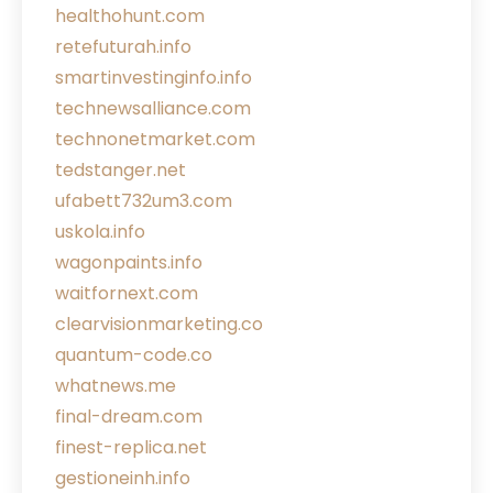
healthohunt.com
retefuturah.info
smartinvestinginfo.info
technewsalliance.com
technonetmarket.com
tedstanger.net
ufabett732um3.com
uskola.info
wagonpaints.info
waitfornext.com
clearvisionmarketing.co
quantum-code.co
whatnews.me
final-dream.com
finest-replica.net
gestioneinh.info