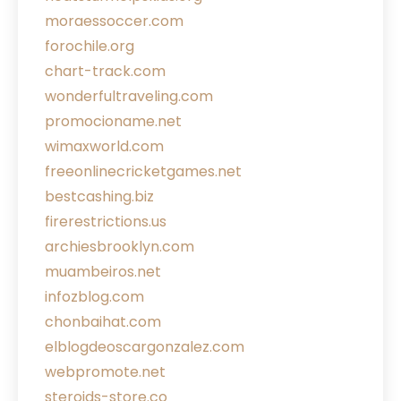
moraessoccer.com
forochile.org
chart-track.com
wonderfultraveling.com
promocioname.net
wimaxworld.com
freeonlinecricketgames.net
bestcashing.biz
firerestrictions.us
archiesbrooklyn.com
muambeiros.net
infozblog.com
chonbaihat.com
elblogdeoscargonzalez.com
webpromote.net
steroids-store.co