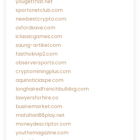
yougetthat.net
sportsnetclub.com
newbestcrypto.com
oxfordsave.com
iclassicgames.com
saung-artikel.com
fasthokivip2.com
observersports.com
cryptominingplus.com
aquinoticiaspe.com
longhairedfrenchbulldog.com
lawyersforhire.co
businemarket.com
matahari88play.net
moneydescriptor.com
youthsmagazine.com