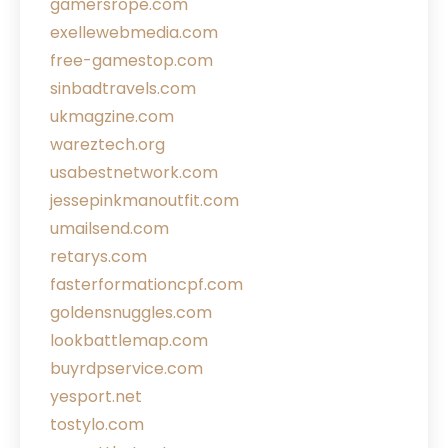
gamersrope.com
exellewebmedia.com
free-gamestop.com
sinbadtravels.com
ukmagzine.com
wareztech.org
usabestnetwork.com
jessepinkmanoutfit.com
umailsend.com
retarys.com
fasterformationcpf.com
goldensnuggles.com
lookbattlemap.com
buyrdpservice.com
yesport.net
tostylo.com