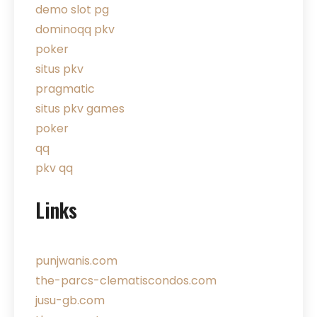
demo slot pg
dominoqq pkv
poker
situs pkv
pragmatic
situs pkv games
poker
qq
pkv qq
Links
punjwanis.com
the-parcs-clematiscondos.com
jusu-gb.com