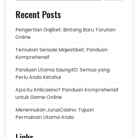
Recent Posts
Pengertian Gajibet: Bintang Baru Taruhan
Online
Temukan Sensasi Majestibet: Panduan
Komprehensif
Panduan Utama Saung4D: Semua yang
Perlu Anda Ketahui
Apa itu Ahlicasino? Panduan Komprehensif
untuk Game Online
Menemukan JurusCasino: Tujuan
Permainan Utama Anda
Links