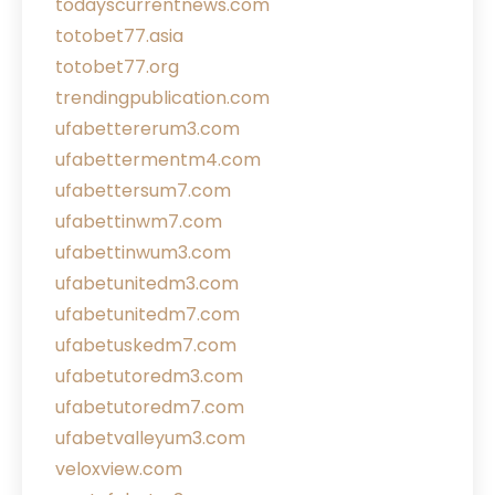
todayscurrentnews.com
totobet77.asia
totobet77.org
trendingpublication.com
ufabettererum3.com
ufabettermentm4.com
ufabettersum7.com
ufabettinwm7.com
ufabettinwum3.com
ufabetunitedm3.com
ufabetunitedm7.com
ufabetuskedm7.com
ufabetutoredm3.com
ufabetutoredm7.com
ufabetvalleyum3.com
veloxview.com