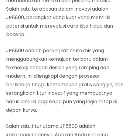
membedakan mereka dari pesaing mereka.
Salah satu terobosan dalam inovasi adalah
JP8800, perangkat yang kuat yang memiliki
potensi untuk merevolusi cara kita hidup dan
bekerja.
JP8800 adalah perangkat mutakhir yang
menggabungkan kemajuan terbaru dalam
teknologi dengan desain yang ramping dan
modern. Ini dilengkapi dengan prosesor
berkinerja tinggi, kemampuan grafis canggih, dan
serangkaian fitur inovatif yang membuatnya
harus dimiliki bagi siapa pun yang ingin tetap di
depan kurva.
Salah satu fitur utama JP8800 adalah
keserbagunaannya. Apakah Anda seorang