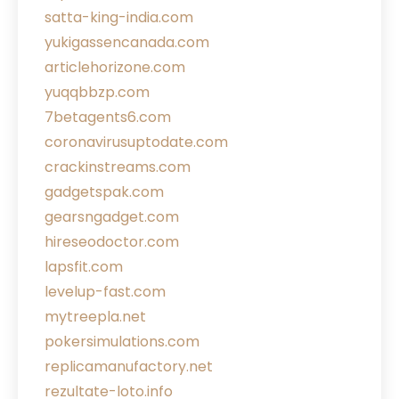
satta-king-india.com
yukigassencanada.com
articlehorizone.com
yuqqbbzp.com
7betagents6.com
coronavirusuptodate.com
crackinstreams.com
gadgetspak.com
gearsngadget.com
hireseodoctor.com
lapsfit.com
levelup-fast.com
mytreepla.net
pokersimulations.com
replicamanufactory.net
rezultate-loto.info