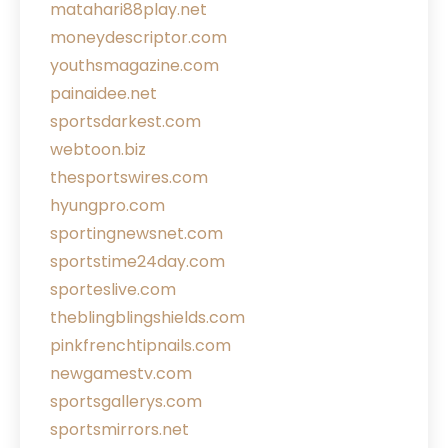
matahari88play.net
moneydescriptor.com
youthsmagazine.com
painaidee.net
sportsdarkest.com
webtoon.biz
thesportswires.com
hyungpro.com
sportingnewsnet.com
sportstime24day.com
sporteslive.com
theblingblingshields.com
pinkfrenchtipnails.com
newgamestv.com
sportsgallerys.com
sportsmirrors.net