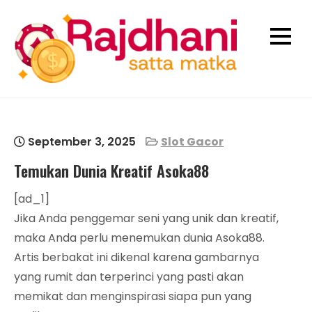
Skip
to
content
Slot Pragmatic Play
Mainkan slot Pragmatic Play hari ini
dengan RTP Tertinggi,
dengan RTP tertinggi untuk peluang
menang besar. Slot gacor ini
Coba Slot Gacor Hari Ini
September 3, 2025
Slot Gacor
menawarkan hasil optimal.
Temukan Dunia Kreatif Asoka88
[ad_1]
Jika Anda penggemar seni yang unik dan kreatif,
maka Anda perlu menemukan dunia Asoka88.
Artis berbakat ini dikenal karena gambarnya
yang rumit dan terperinci yang pasti akan
memikat dan menginspirasi siapa pun yang