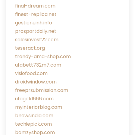
final-dream.com
finest-replica.net
gestioneinh.info
prosportdaily.net
salesinvest22.com
teseract.org
trendy-ama-shop.com
ufabett732m7.com
visiofood.com
droidwindow.com
freeprsubmission.com
ufagold666.com
myinteriorblog.com
bnewsindia.com
techiepick.com
bamzyshop.com