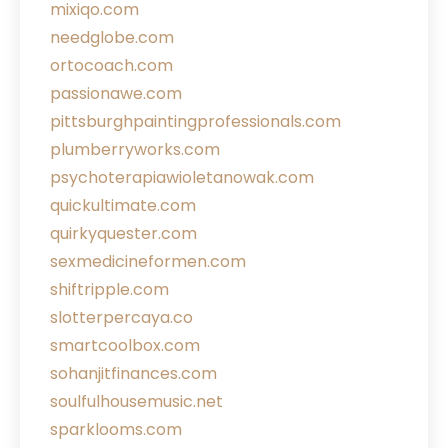
mixiqo.com
needglobe.com
ortocoach.com
passionawe.com
pittsburghpaintingprofessionals.com
plumberryworks.com
psychoterapiawioletanowak.com
quickultimate.com
quirkyquester.com
sexmedicineformen.com
shiftripple.com
slotterpercaya.co
smartcoolbox.com
sohanjitfinances.com
soulfulhousemusic.net
sparklooms.com