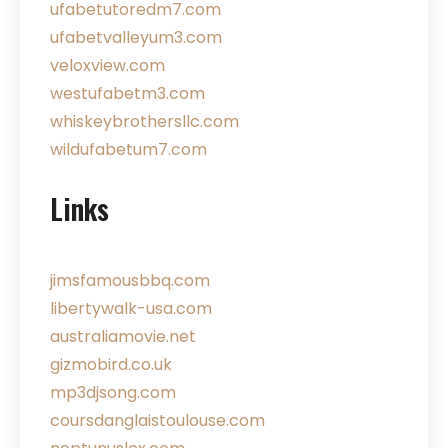
ufabetutoredm7.com
ufabetvalleyum3.com
veloxview.com
westufabetm3.com
whiskeybrothersllc.com
wildufabetum7.com
Links
jimsfamousbbq.com
libertywalk-usa.com
australiamovie.net
gizmobird.co.uk
mp3djsong.com
coursdanglaistoulouse.com