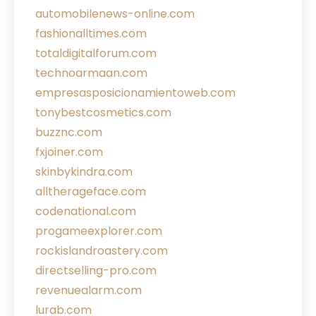
automobilenews-online.com
fashionalltimes.com
totaldigitalforum.com
technoarmaan.com
empresasposicionamientoweb.com
tonybestcosmetics.com
buzznc.com
fxjoiner.com
skinbykindra.com
alltherageface.com
codenational.com
progameexplorer.com
rockislandroastery.com
directselling-pro.com
revenuealarm.com
lurab.com