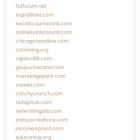
1x2forum.net
login99bet.com
secretcourtesans.com
onlinebahisforum1.com
chicagoheadline.com
camming.org
rajalion88.com
goupuntacana.com
riversedgepark.com
zaseez.com
catchycrunch.com
nofaphub.com
nefertitingalls.com
patsyscreations.com
income4proof.com
educaritas.org