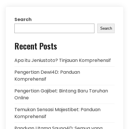
Search
Search
Recent Posts
Apa itu Jeniustoto? Tinjauan Komprehensif
Pengertian Dewi4D: Panduan
Komprehensif
Pengertian Gajibet: Bintang Baru Taruhan
Online
Temukan Sensasi Majestibet: Panduan
Komprehensif
Panduan Utama Saung4D: Semua yang