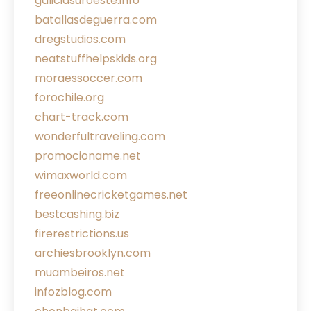
galiciasuroeste.info
batallasdeguerra.com
dregstudios.com
neatstuffhelpskids.org
moraessoccer.com
forochile.org
chart-track.com
wonderfultraveling.com
promocioname.net
wimaxworld.com
freeonlinecricketgames.net
bestcashing.biz
firerestrictions.us
archiesbrooklyn.com
muambeiros.net
infozblog.com