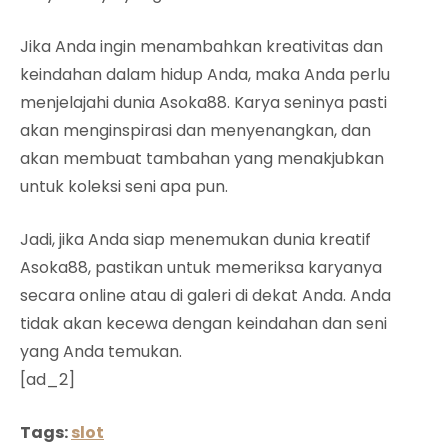
Jika Anda ingin menambahkan kreativitas dan
keindahan dalam hidup Anda, maka Anda perlu
menjelajahi dunia Asoka88. Karya seninya pasti
akan menginspirasi dan menyenangkan, dan
akan membuat tambahan yang menakjubkan
untuk koleksi seni apa pun.
Jadi, jika Anda siap menemukan dunia kreatif
Asoka88, pastikan untuk memeriksa karyanya
secara online atau di galeri di dekat Anda. Anda
tidak akan kecewa dengan keindahan dan seni
yang Anda temukan.
[ad_2]
Tags:
slot