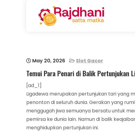
Skip
to
content
Slot Pragmatic
Mainkan slot Pragmatic
Play hari ini dengan RTP
Play dengan
tertinggi untuk peluang
RTP Tertinggi,
menang besar. Slot gacor
May 20, 2026
Slot Gacor
Coba Slot
ini menawarkan hasil
Temui Para Penari di Balik Pertunjukan
optimal.
Gacor Hari Ini
[ad_1]
Ligadewa merupakan pertunjukan tari yang
penonton di seluruh dunia. Gerakan yang rum
menggugah jiwa semuanya bersatu untuk 
pemirsa ke dunia lain. Namun di balik keajai
menghidupkan pertunjukan ini.