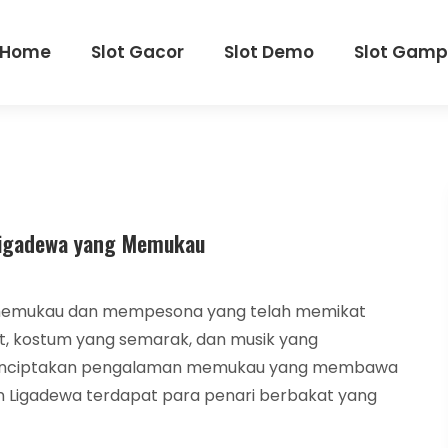
Home
Slot Gacor
Slot Demo
Slot Gam
 Ligadewa yang Memukau
 memukau dan mempesona yang telah memikat
it, kostum yang semarak, dan musik yang
menciptakan pengalaman memukau yang membawa
ban Ligadewa terdapat para penari berbakat yang