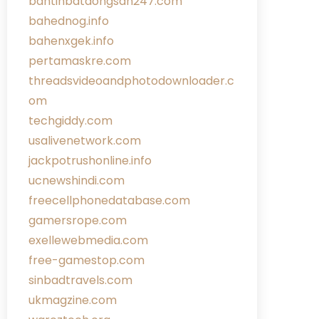
bantinbatdongsan247.com
bahednog.info
bahenxgek.info
pertamaskre.com
threadsvideoandphotodownloader.c
om
techgiddy.com
usalivenetwork.com
jackpotrushonline.info
ucnewshindi.com
freecellphonedatabase.com
gamersrope.com
exellewebmedia.com
free-gamestop.com
sinbadtravels.com
ukmagzine.com