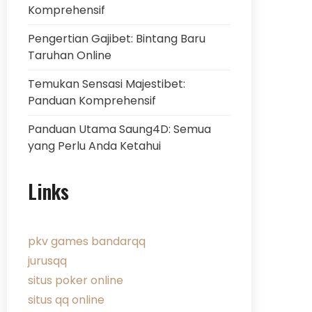
Komprehensif
Pengertian Gajibet: Bintang Baru
Taruhan Online
Temukan Sensasi Majestibet:
Panduan Komprehensif
Panduan Utama Saung4D: Semua
yang Perlu Anda Ketahui
Links
pkv games bandarqq
jurusqq
situs poker online
situs qq online