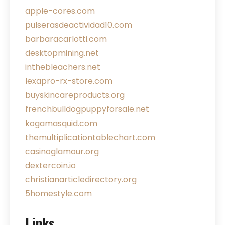
apple-cores.com
pulserasdeactividad10.com
barbaracarlotti.com
desktopmining.net
inthebleachers.net
lexapro-rx-store.com
buyskincareproducts.org
frenchbulldogpuppyforsale.net
kogamasquid.com
themultiplicationtablechart.com
casinoglamour.org
dextercoin.io
christianarticledirectory.org
5homestyle.com
Links