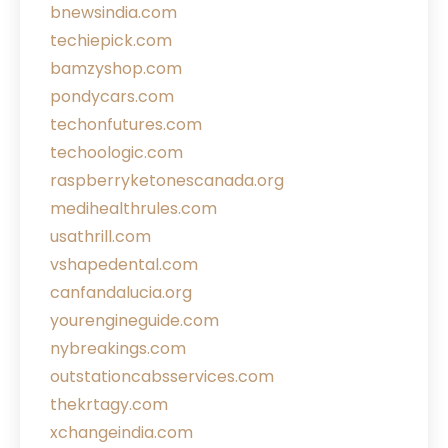
bnewsindia.com
techiepick.com
bamzyshop.com
pondycars.com
techonfutures.com
techoologic.com
raspberryketonescanada.org
medihealthrules.com
usathrill.com
vshapedental.com
canfandalucia.org
yourengineguide.com
nybreakings.com
outstationcabsservices.com
thekrtagy.com
xchangeindia.com