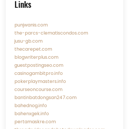
Links
punjwanis.com
the-parcs-clematiscondos.com
jusu-gb.com
thecarepet.com
blogwriterplus.com
guestpostingseo.com
casinogambitpro.info
pokerplaymasters.info
courseoncourse.com
bantinbatdongsan247.com
bahednog.info
bahenxgek.info
pertamaskre.com