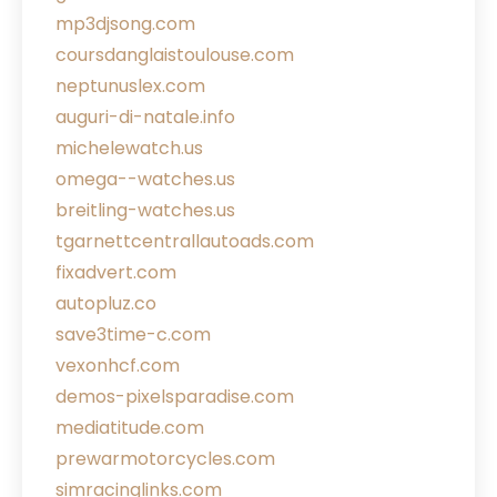
mp3djsong.com
coursdanglaistoulouse.com
neptunuslex.com
auguri-di-natale.info
michelewatch.us
omega--watches.us
breitling-watches.us
tgarnettcentrallautoads.com
fixadvert.com
autopluz.co
save3time-c.com
vexonhcf.com
demos-pixelsparadise.com
mediatitude.com
prewarmotorcycles.com
simracinglinks.com