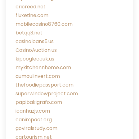
ericreed.net
fluxetine.com
mobilecasino8760.com
betqq3.net
casinoloans5.us
CasinoAuction.us
kipooglecouk.us
mykitchennhome.com
aumoulinvert.com
thefoodiepassport.com
superwindowproject.com
papibakigrafo.com
icanhazjs.com
canimpact.org
goviralstudy.com
cartourism.net