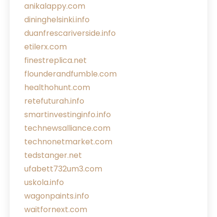
anikalappy.com
dininghelsinki.info
duanfrescariverside.info
etilerx.com
finestreplica.net
flounderandfumble.com
healthohunt.com
retefuturah.info
smartinvestinginfo.info
technewsalliance.com
technonetmarket.com
tedstanger.net
ufabett732um3.com
uskola.info
wagonpaints.info
waitfornext.com