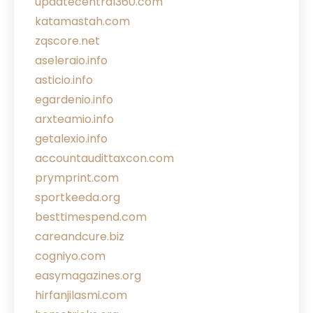
updatecentral360.com
katamastah.com
zqscore.net
aseleraio.info
asticio.info
egardenio.info
arxteamio.info
getalexio.info
accountaudittaxcon.com
prymprint.com
sportkeeda.org
besttimespend.com
careandcure.biz
cogniyo.com
easymagazines.org
hirfanjilasmi.com