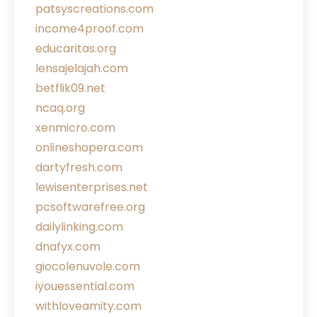
patsyscreations.com
income4proof.com
educaritas.org
lensajelajah.com
betflik09.net
ncaq.org
xenmicro.com
onlineshopera.com
dartyfresh.com
lewisenterprises.net
pcsoftwarefree.org
dailylinking.com
dnafyx.com
giocolenuvole.com
iyouessential.com
withloveamity.com