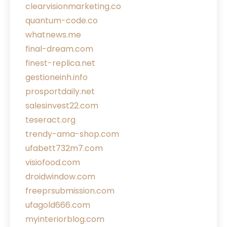
clearvisionmarketing.co
quantum-code.co
whatnews.me
final-dream.com
finest-replica.net
gestioneinh.info
prosportdaily.net
salesinvest22.com
teseract.org
trendy-ama-shop.com
ufabett732m7.com
visiofood.com
droidwindow.com
freeprsubmission.com
ufagold666.com
myinteriorblog.com