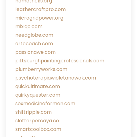
hometricks.org
leathercraftpro.com
microgridpower.org
mixiqo.com
needglobe.com
ortocoach.com
passionawe.com
pittsburghpaintingprofessionals.com
plumberryworks.com
psychoterapiawioletanowak.com
quickultimate.com
quirkyquester.com
sexmedicineformen.com
shiftripple.com
slotterpercaya.co
smartcoolbox.com