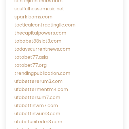
sohanjitfinances.com
soulfulhousemusic.net
sparklooms.com
tacticalcontractingllc.com
thecapitalpowers.com
tobabet88slot3.com
todayscurrentnews.com
totobet77.asia
totobet77.org
trendingpublication.com
ufabettererum3.com
ufabettermentm4.com
ufabettersum7.com
ufabettinwm7.com
ufabettinwum3.com
ufabetunitedm3.com