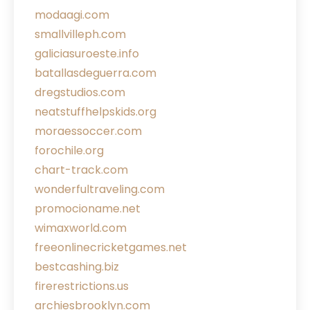
modaagi.com
smallvilleph.com
galiciasuroeste.info
batallasdeguerra.com
dregstudios.com
neatstuffhelpskids.org
moraessoccer.com
forochile.org
chart-track.com
wonderfultraveling.com
promocioname.net
wimaxworld.com
freeonlinecricketgames.net
bestcashing.biz
firerestrictions.us
archiesbrooklyn.com