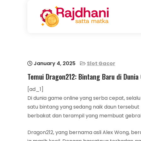
Skip
to
content
Slot Pragmatic
Mainkan slot Pragmatic
Play hari ini dengan RTP
Play dengan
tertinggi untuk peluang
RTP Tertinggi,
menang besar. Slot gacor
January 4, 2025
Slot Gacor
Coba Slot
ini menawarkan hasil
Temui Dragon212: Bintang Baru di Dunia
optimal.
Gacor Hari Ini
[ad_1]
Di dunia game online yang serba cepat, selal
satu bintang yang sedang naik daun tersebut 
berbakat dan terampil yang membuat gebrak
Dragon212, yang bernama asli Alex Wong, bera