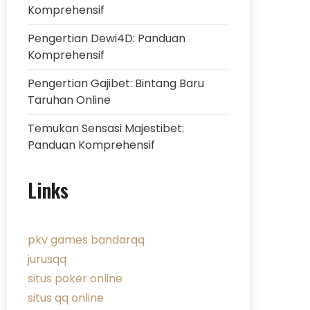
Komprehensif
Pengertian Dewi4D: Panduan
Komprehensif
Pengertian Gajibet: Bintang Baru
Taruhan Online
Temukan Sensasi Majestibet:
Panduan Komprehensif
Links
pkv games bandarqq
jurusqq
situs poker online
situs qq online