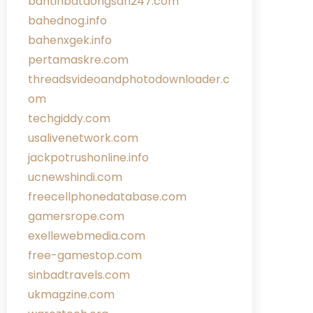
bantinbatdongsan247.com
bahednog.info
bahenxgek.info
pertamaskre.com
threadsvideoandphotodownloader.c
om
techgiddy.com
usalivenetwork.com
jackpotrushonline.info
ucnewshindi.com
freecellphonedatabase.com
gamersrope.com
exellewebmedia.com
free-gamestop.com
sinbadtravels.com
ukmagzine.com