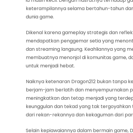
ia masih kecil. Dengan hasratnya terhadap g
keterampilannya selama bertahun-tahun dan 
dunia game.
Dikenal karena gameplay strategis dan refle
mendapatkan penggemar setia yang menonto
dan streaming langsung. Keahliannya yang m
membuatnya menonjol di komunitas game, da
untuk menjadi hebat.
Naiknya ketenaran Dragon212 bukan tanpa ker
berjam-jam berlatih dan menyempurnakan pe
meningkatkan dan tetap menjadi yang terde
keunggulan dan tekad yang tak tergoyahka
dari rekan-rekannya dan kekaguman dari pa
Selain kepiawaiannya dalam bermain game, D