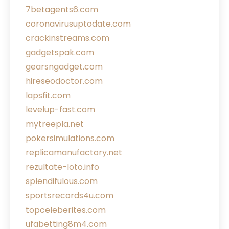
7betagents6.com
coronavirusuptodate.com
crackinstreams.com
gadgetspak.com
gearsngadget.com
hireseodoctor.com
lapsfit.com
levelup-fast.com
mytreepla.net
pokersimulations.com
replicamanufactory.net
rezultate-loto.info
splendifulous.com
sportsrecords4u.com
topceleberites.com
ufabetting8m4.com