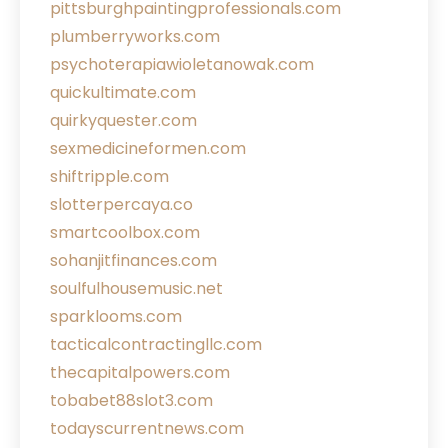
pittsburghpaintingprofessionals.com
plumberryworks.com
psychoterapiawioletanowak.com
quickultimate.com
quirkyquester.com
sexmedicineformen.com
shiftripple.com
slotterpercaya.co
smartcoolbox.com
sohanjitfinances.com
soulfulhousemusic.net
sparklooms.com
tacticalcontractingllc.com
thecapitalpowers.com
tobabet88slot3.com
todayscurrentnews.com