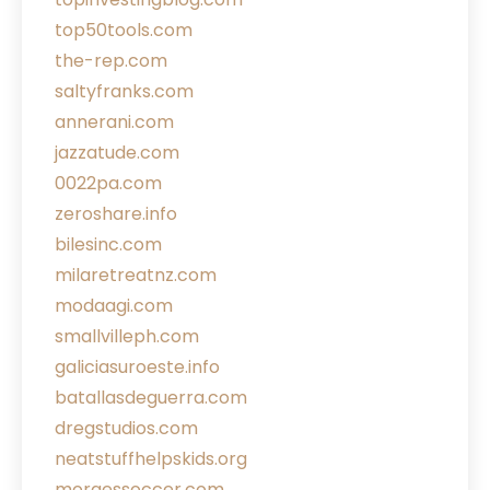
top50tools.com
the-rep.com
saltyfranks.com
annerani.com
jazzatude.com
0022pa.com
zeroshare.info
bilesinc.com
milaretreatnz.com
modaagi.com
smallvilleph.com
galiciasuroeste.info
batallasdeguerra.com
dregstudios.com
neatstuffhelpskids.org
moraessoccer.com