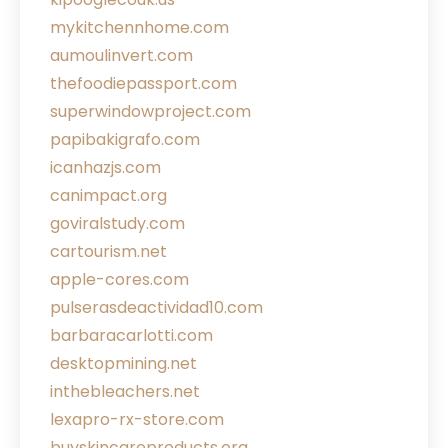
mykitchennhome.com
aumoulinvert.com
thefoodiepassport.com
superwindowproject.com
papibakigrafo.com
icanhazjs.com
canimpact.org
goviralstudy.com
cartourism.net
apple-cores.com
pulserasdeactividad10.com
barbaracarlotti.com
desktopmining.net
inthebleachers.net
lexapro-rx-store.com
buyskincareproducts.org