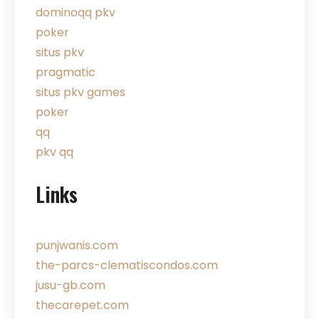
dominoqq pkv
poker
situs pkv
pragmatic
situs pkv games
poker
qq
pkv qq
Links
punjwanis.com
the-parcs-clematiscondos.com
jusu-gb.com
thecarepet.com