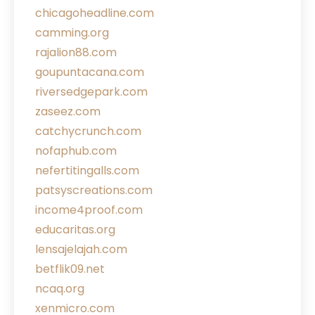
chicagoheadline.com
camming.org
rajalion88.com
goupuntacana.com
riversedgepark.com
zaseez.com
catchycrunch.com
nofaphub.com
nefertitingalls.com
patsyscreations.com
income4proof.com
educaritas.org
lensajelajah.com
betflik09.net
ncaq.org
xenmicro.com