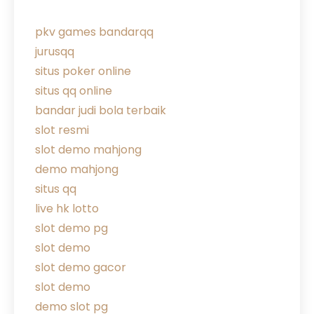
pkv games bandarqq
jurusqq
situs poker online
situs qq online
bandar judi bola terbaik
slot resmi
slot demo mahjong
demo mahjong
situs qq
live hk lotto
slot demo pg
slot demo
slot demo gacor
slot demo
demo slot pg