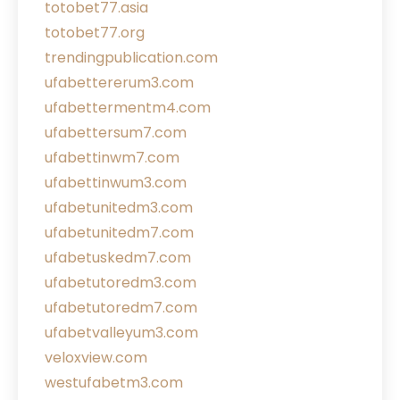
totobet77.asia
totobet77.org
trendingpublication.com
ufabettererum3.com
ufabettermentm4.com
ufabettersum7.com
ufabettinwm7.com
ufabettinwum3.com
ufabetunitedm3.com
ufabetunitedm7.com
ufabetuskedm7.com
ufabetutoredm3.com
ufabetutoredm7.com
ufabetvalleyum3.com
veloxview.com
westufabetm3.com