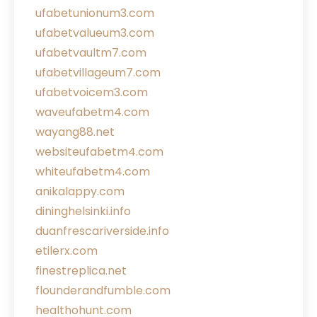
ufabetunionum3.com
ufabetvalueum3.com
ufabetvaultm7.com
ufabetvillageum7.com
ufabetvoicem3.com
waveufabetm4.com
wayang88.net
websiteufabetm4.com
whiteufabetm4.com
anikalappy.com
dininghelsinki.info
duanfrescariverside.info
etilerx.com
finestreplica.net
flounderandfumble.com
healthohunt.com