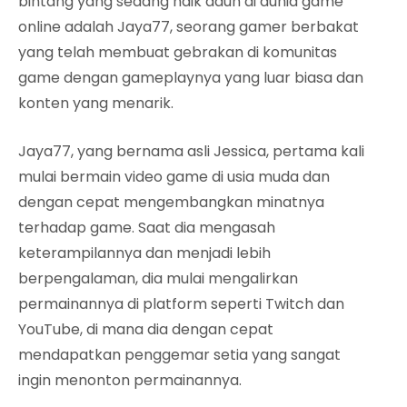
bintang yang sedang naik daun di dunia game
online adalah Jaya77, seorang gamer berbakat
yang telah membuat gebrakan di komunitas
game dengan gameplaynya yang luar biasa dan
konten yang menarik.
Jaya77, yang bernama asli Jessica, pertama kali
mulai bermain video game di usia muda dan
dengan cepat mengembangkan minatnya
terhadap game. Saat dia mengasah
keterampilannya dan menjadi lebih
berpengalaman, dia mulai mengalirkan
permainannya di platform seperti Twitch dan
YouTube, di mana dia dengan cepat
mendapatkan penggemar setia yang sangat
ingin menonton permainannya.