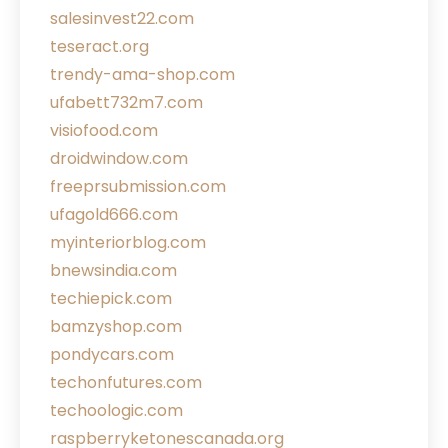
salesinvest22.com
teseract.org
trendy-ama-shop.com
ufabett732m7.com
visiofood.com
droidwindow.com
freeprsubmission.com
ufagold666.com
myinteriorblog.com
bnewsindia.com
techiepick.com
bamzyshop.com
pondycars.com
techonfutures.com
techoologic.com
raspberryketonescanada.org