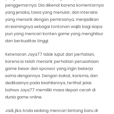
penggemarnya. Dia dikenal karena komentarnya
yang jenaka, tawa yang menular, dan interaksi
yang menarik dengan pemirsanya, menjadikan
streamingnya sebagai tontonan wajib bagi siapa
pun yang mencari konten game yang menghibur
dan berkualitas tinggi.
Ketenaran Jaya77 tidak luput dari perhatian,
karena ia telah menarik perhatian perusahaan
game besar dan sponsor yang ingin bekerja
sama dengannya. Dengan bakat, karisma, dan
dedikasinya pada keahliannya, terlihat jelas
bahwa Jaya77 memiliki masa depan cerah di
dunia game online.
Jadi, jika Anda sedang mencari bintang baru di