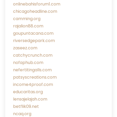
onlinebahisforum1.com
chicagoheadline.com
camming.org
rajalion88.com
goupuntacana.com
riversedgepark.com
zaseez.com
catchycrunch.com
nofaphub.com
nefertitingalls.com
patsyscreations.com
income4proof.com
educaritas.org
lensajelajah.com
betflik09.net
ncaq.org