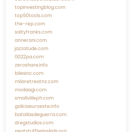
topinvestingblog.com
top50tools.com
the-rep.com
saltyfranks.com
annerani.com
jazzatude.com
0022pa.com
zeroshare.info
bilesinc.com
milaretreatnz.com
modaagi.com
smallvilleph.com
galiciasuroeste.info
batallasdeguerra.com
dregstudios.com
neatstuffhelpskids.org