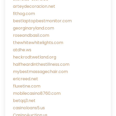
arteydecoracion.net
fithog.com
bestlaptopbestmonitor.com
georginaryland.com
roseandbasil.com
thewhitewhitelights.com
atdhe.ws
heckrodtwetland.org
halfheardinthestillness.com
mybestmassagechair.com
ericreed.net
fluxetine.com
mobilecasino8760.com
betqq3.net
casinoloans5.us
CasinoAuction.us