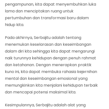
pengampunan, kita dapat menyembuhkan luka
lama dan menciptakan ruang untuk
pertumbuhan dan transformasi baru dalam
hidup kita.
Pada akhirnya, Serbajitu adalah tentang
menemukan keselarasan dan keseimbangan
dalam diri kita sehingga kita dapat mengarungi
naik turunnya kehidupan dengan penuh rahmat
dan ketahanan. Dengan menerapkan praktik
kuno ini, kita dapat membuka rahasia kejernihan
mental dan keseimbangan emosional yang
memungkinkan kita menjalani kehidupan terbaik
dan mencapai potensi maksimal kita.
Kesimpulannya, Serbajitu adalah alat yang