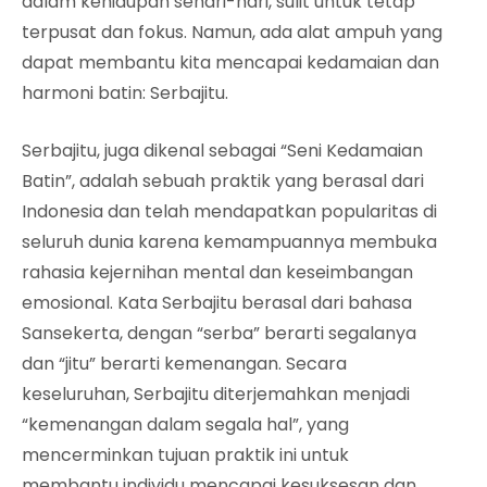
dalam kehidupan sehari-hari, sulit untuk tetap
terpusat dan fokus. Namun, ada alat ampuh yang
dapat membantu kita mencapai kedamaian dan
harmoni batin: Serbajitu.
Serbajitu, juga dikenal sebagai “Seni Kedamaian
Batin”, adalah sebuah praktik yang berasal dari
Indonesia dan telah mendapatkan popularitas di
seluruh dunia karena kemampuannya membuka
rahasia kejernihan mental dan keseimbangan
emosional. Kata Serbajitu berasal dari bahasa
Sansekerta, dengan “serba” berarti segalanya
dan “jitu” berarti kemenangan. Secara
keseluruhan, Serbajitu diterjemahkan menjadi
“kemenangan dalam segala hal”, yang
mencerminkan tujuan praktik ini untuk
membantu individu mencapai kesuksesan dan