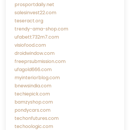
prosportdaily.net
salesinvest22.com
teseract.org
trendy-ama-shop.com
ufabett732m7.com
visiofood.com
droidwindow.com
freeprsubmission.com
ufagold666.com
myinteriorblog.com
bnewsindia.com
techiepick.com
bamzyshop.com
pondycars.com
techonfutures.com
techoologic.com