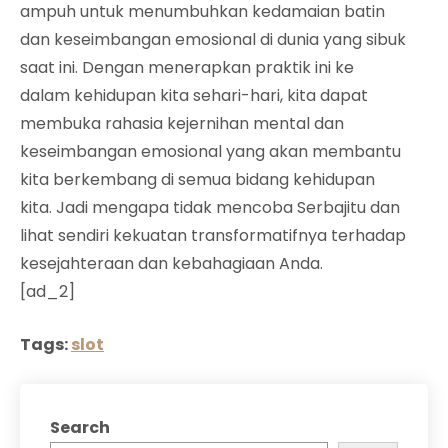
ampuh untuk menumbuhkan kedamaian batin
dan keseimbangan emosional di dunia yang sibuk
saat ini. Dengan menerapkan praktik ini ke
dalam kehidupan kita sehari-hari, kita dapat
membuka rahasia kejernihan mental dan
keseimbangan emosional yang akan membantu
kita berkembang di semua bidang kehidupan
kita. Jadi mengapa tidak mencoba Serbajitu dan
lihat sendiri kekuatan transformatifnya terhadap
kesejahteraan dan kebahagiaan Anda.
[ad_2]
Tags:
slot
Search