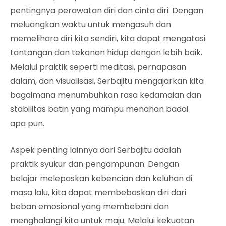
pentingnya perawatan diri dan cinta diri. Dengan
meluangkan waktu untuk mengasuh dan
memelihara diri kita sendiri, kita dapat mengatasi
tantangan dan tekanan hidup dengan lebih baik.
Melalui praktik seperti meditasi, pernapasan
dalam, dan visualisasi, Serbajitu mengajarkan kita
bagaimana menumbuhkan rasa kedamaian dan
stabilitas batin yang mampu menahan badai
apa pun.
Aspek penting lainnya dari Serbajitu adalah
praktik syukur dan pengampunan. Dengan
belajar melepaskan kebencian dan keluhan di
masa lalu, kita dapat membebaskan diri dari
beban emosional yang membebani dan
menghalangi kita untuk maju. Melalui kekuatan