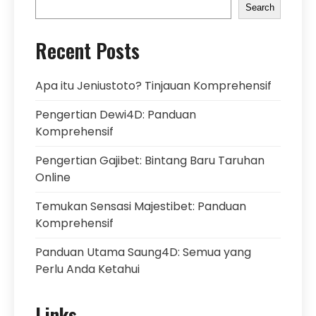
Search
Recent Posts
Apa itu Jeniustoto? Tinjauan Komprehensif
Pengertian Dewi4D: Panduan
Komprehensif
Pengertian Gajibet: Bintang Baru Taruhan
Online
Temukan Sensasi Majestibet: Panduan
Komprehensif
Panduan Utama Saung4D: Semua yang
Perlu Anda Ketahui
Links