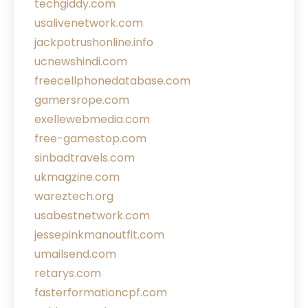
techgiddy.com
usalivenetwork.com
jackpotrushonline.info
ucnewshindi.com
freecellphonedatabase.com
gamersrope.com
exellewebmedia.com
free-gamestop.com
sinbadtravels.com
ukmagzine.com
wareztech.org
usabestnetwork.com
jessepinkmanoutfit.com
umailsend.com
retarys.com
fasterformationcpf.com