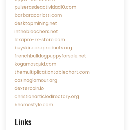
pulserasdeactividad10.com
barbaracarlotti.com
desktopmining.net
inthebleachers.net
lexapro-rx-store.com
buyskincareproducts.org
frenchbulldogpuppyforsale.net
kogamasquid.com
themultiplicationtablechart.com
casinoglamour.org
dextercoin.io
christianarticledirectory.org
5homestyle.com
Links