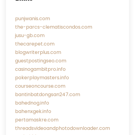
punjwanis.com
the-parcs-clematiscondos.com
jusu-gb.com
thecarepet.com
blogwriterplus.com
guestpostingseo.com
casinogambitpro.info
pokerplaymasters.info
courseoncourse.com
bantinbatdongsan247.com
bahednog.info
bahenxgek.info
pertamaskre.com
threadsvideoandphotodownloader.com