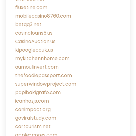
fluxetine.com
mobilecasino8760.com
betqq3.net
casinoloans5.us
CasinoAuction.us
kipooglecouk.us
mykitchennhome.com
aumoulinvert.com
thefoodiepassport.com
superwindowproject.com
papibakigrafo.com
icanhazjs.com
canimpact.org
goviralstudy.com
cartourism.net
apple-cores.com