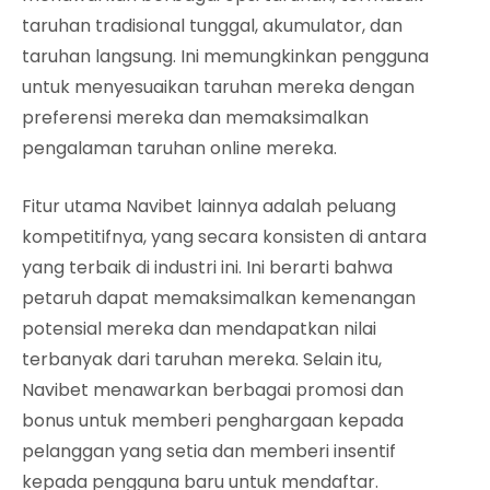
taruhan tradisional tunggal, akumulator, dan
taruhan langsung. Ini memungkinkan pengguna
untuk menyesuaikan taruhan mereka dengan
preferensi mereka dan memaksimalkan
pengalaman taruhan online mereka.
Fitur utama Navibet lainnya adalah peluang
kompetitifnya, yang secara konsisten di antara
yang terbaik di industri ini. Ini berarti bahwa
petaruh dapat memaksimalkan kemenangan
potensial mereka dan mendapatkan nilai
terbanyak dari taruhan mereka. Selain itu,
Navibet menawarkan berbagai promosi dan
bonus untuk memberi penghargaan kepada
pelanggan yang setia dan memberi insentif
kepada pengguna baru untuk mendaftar.