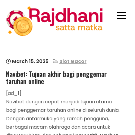
Skip
to
content
Slot Pragmatic Play
Mainkan slot Pragmatic Play hari ini
dengan RTP Tertinggi,
dengan RTP tertinggi untuk peluang
menang besar. Slot gacor ini
Coba Slot Gacor Hari Ini
March 15, 2025
Slot Gacor
menawarkan hasil optimal.
Navibet: Tujuan akhir bagi penggemar
taruhan online
[ad_1]
Navibet dengan cepat menjadi tujuan utama
bagi penggemar taruhan online di seluruh dunia.
Dengan antarmuka yang ramah pengguna,
berbagai macam olahraga dan acara untuk