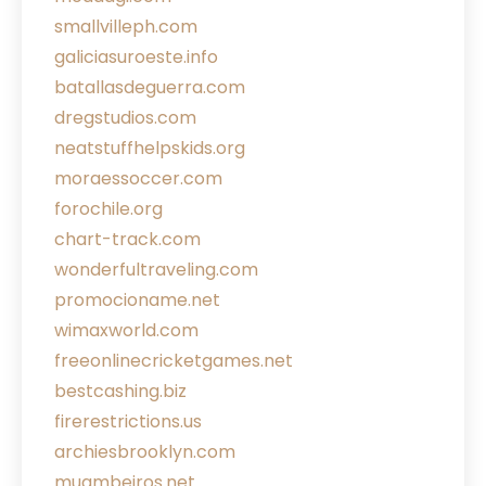
smallvilleph.com
galiciasuroeste.info
batallasdeguerra.com
dregstudios.com
neatstuffhelpskids.org
moraessoccer.com
forochile.org
chart-track.com
wonderfultraveling.com
promocioname.net
wimaxworld.com
freeonlinecricketgames.net
bestcashing.biz
firerestrictions.us
archiesbrooklyn.com
muambeiros.net