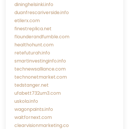
dininghelsinki.info
duanfrescariverside.info
etilerx.com
finestreplica.net
flounderandfumble.com
healthohunt.com
retefuturah.info
smartinvestinginfo.info
technewsalliance.com
technonetmarket.com
tedstanger.net
ufabett732um3.com
uskola.info
wagonpaints.info
waitfornext.com
clearvisionmarketing.co