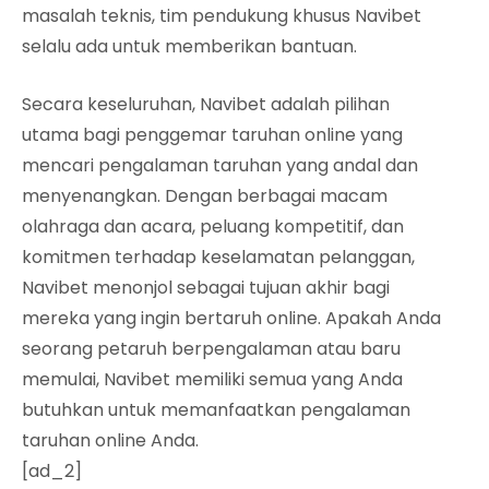
masalah teknis, tim pendukung khusus Navibet
selalu ada untuk memberikan bantuan.
Secara keseluruhan, Navibet adalah pilihan
utama bagi penggemar taruhan online yang
mencari pengalaman taruhan yang andal dan
menyenangkan. Dengan berbagai macam
olahraga dan acara, peluang kompetitif, dan
komitmen terhadap keselamatan pelanggan,
Navibet menonjol sebagai tujuan akhir bagi
mereka yang ingin bertaruh online. Apakah Anda
seorang petaruh berpengalaman atau baru
memulai, Navibet memiliki semua yang Anda
butuhkan untuk memanfaatkan pengalaman
taruhan online Anda.
[ad_2]