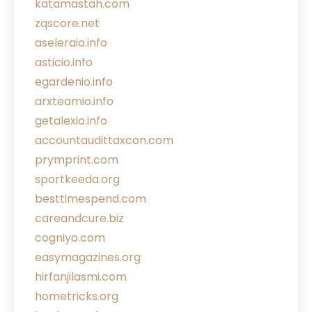
katamastah.com
zqscore.net
aseleraio.info
asticio.info
egardenio.info
arxteamio.info
getalexio.info
accountaudittaxcon.com
prymprint.com
sportkeeda.org
besttimespend.com
careandcure.biz
cogniyo.com
easymagazines.org
hirfanjilasmi.com
hometricks.org