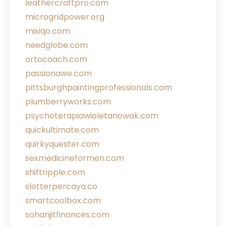
leathercraftpro.com
microgridpower.org
mixiqo.com
needglobe.com
ortocoach.com
passionawe.com
pittsburghpaintingprofessionals.com
plumberryworks.com
psychoterapiawioletanowak.com
quickultimate.com
quirkyquester.com
sexmedicineformen.com
shiftripple.com
slotterpercaya.co
smartcoolbox.com
sohanjitfinances.com