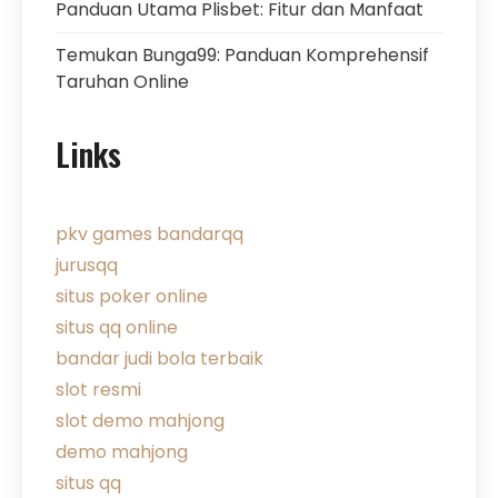
Panduan Utama Plisbet: Fitur dan Manfaat
Temukan Bunga99: Panduan Komprehensif
Taruhan Online
Links
pkv games bandarqq
jurusqq
situs poker online
situs qq online
bandar judi bola terbaik
slot resmi
slot demo mahjong
demo mahjong
situs qq