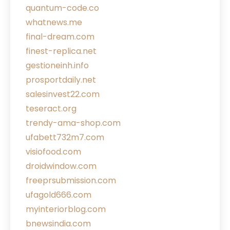
quantum-code.co
whatnews.me
final-dream.com
finest-replica.net
gestioneinh.info
prosportdaily.net
salesinvest22.com
teseract.org
trendy-ama-shop.com
ufabett732m7.com
visiofood.com
droidwindow.com
freeprsubmission.com
ufagold666.com
myinteriorblog.com
bnewsindia.com