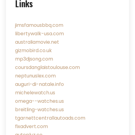
Links
jimsfamousbbq.com
libertywalk-usa.com
australiamovie.net
gizmobird.co.uk
mp3djsong.com
coursdanglaistoulouse.com
neptunuslex.com
auguri-di-natale.info
michelewatch.us
omega--watches.us
breitling-watches.us
tgarnettcentrallautoads.com
fixadvert.com
autopluz.co