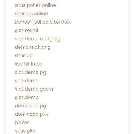
situs poker online
situs qq online
bandar judi bola terbaik
slot resmi
slot demo mahjong
demo mahjong
situs qq
live hk lotto
slot demo pg
slot demo
slot demo gacor
slot demo
demo slot pg
dominoqq pkv
poker
situs pkv