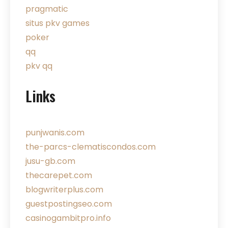
pragmatic
situs pkv games
poker
qq
pkv qq
Links
punjwanis.com
the-parcs-clematiscondos.com
jusu-gb.com
thecarepet.com
blogwriterplus.com
guestpostingseo.com
casinogambitpro.info