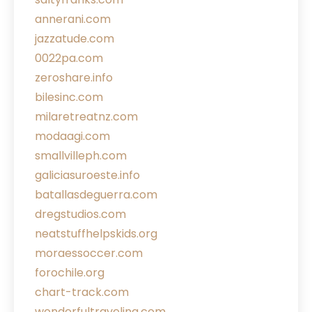
annerani.com
jazzatude.com
0022pa.com
zeroshare.info
bilesinc.com
milaretreatnz.com
modaagi.com
smallvilleph.com
galiciasuroeste.info
batallasdeguerra.com
dregstudios.com
neatstuffhelpskids.org
moraessoccer.com
forochile.org
chart-track.com
wonderfultraveling.com