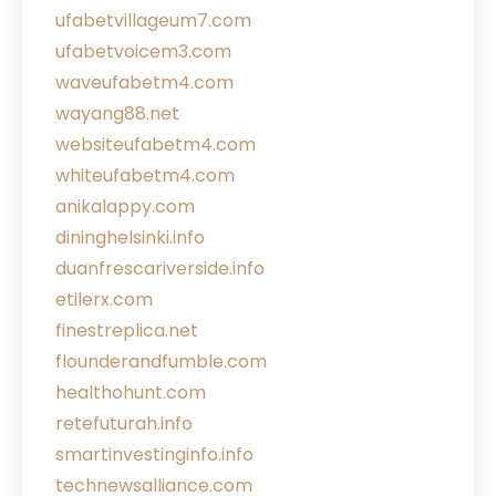
ufabetvillageum7.com
ufabetvoicem3.com
waveufabetm4.com
wayang88.net
websiteufabetm4.com
whiteufabetm4.com
anikalappy.com
dininghelsinki.info
duanfrescariverside.info
etilerx.com
finestreplica.net
flounderandfumble.com
healthohunt.com
retefuturah.info
smartinvestinginfo.info
technewsalliance.com