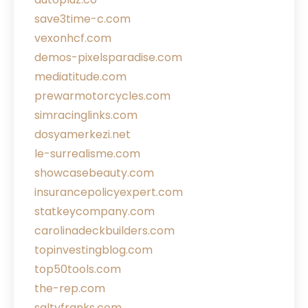
save3time-c.com
vexonhcf.com
demos-pixelsparadise.com
mediatitude.com
prewarmotorcycles.com
simracinglinks.com
dosyamerkezi.net
le-surrealisme.com
showcasebeauty.com
insurancepolicyexpert.com
statkeycompany.com
carolinadeckbuilders.com
topinvestingblog.com
top50tools.com
the-rep.com
saltyfranks.com