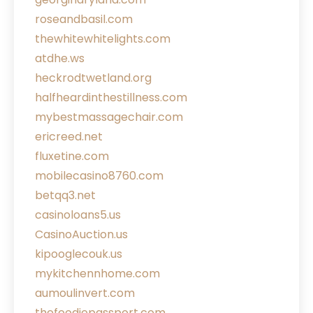
roseandbasil.com
thewhitewhitelights.com
atdhe.ws
heckrodtwetland.org
halfheardinthestillness.com
mybestmassagechair.com
ericreed.net
fluxetine.com
mobilecasino8760.com
betqq3.net
casinoloans5.us
CasinoAuction.us
kipooglecouk.us
mykitchennhome.com
aumoulinvert.com
thefoodiepassport.com