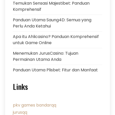
Temukan Sensasi Majestibet: Panduan
Komprehensif
Panduan Utama Saung4D: Semua yang
Perlu Anda Ketahui
Apa itu Ahlicasino? Panduan Komprehensif
untuk Game Online
Menemukan JurusCasino: Tujuan
Permainan Utama Anda
Panduan Utama Plisbet: Fitur dan Manfaat
Links
pkv games bandarqq
jurusqq