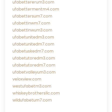
ufabettererum3.com
ufabettermentm4.com
ufabettersum7.com
ufabettinwm7.com
ufabettinwum3.com
ufabetunitedm3.com
ufabetunitedm7.com
ufabetuskedm7.com
ufabetutoredm3.com
ufabetutoredm7.com
ufabetvalleyum3.com
veloxview.com
westufabetm3.com
whiskeybrothersllc.com
wildufabetum7.com