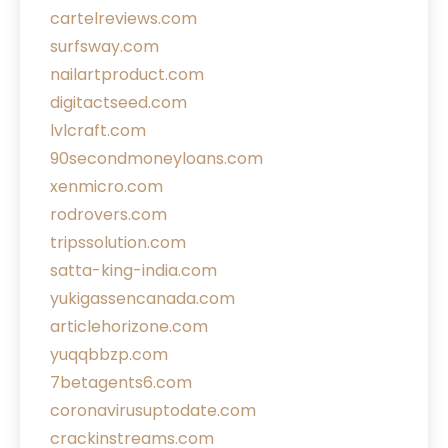
cartelreviews.com
surfsway.com
nailartproduct.com
digitactseed.com
lvlcraft.com
90secondmoneyloans.com
xenmicro.com
rodrovers.com
tripssolution.com
satta-king-india.com
yukigassencanada.com
articlehorizone.com
yuqqbbzp.com
7betagents6.com
coronavirusuptodate.com
crackinstreams.com