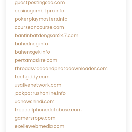
guestpostingseo.com
casinogambitpro.info
pokerplaymasters.info
courseoncourse.com
bantinbatdongsan247.com
bahednog.info
bahenxgek.info
pertamaskre.com
threadsvideoandphotodownloader.com
techgiddy.com
usalivenetwork.com
jackpotrushonline.info
ucnewshindi.com
freecellphonedatabase.com
gamersrope.com
exellewebmedia.com