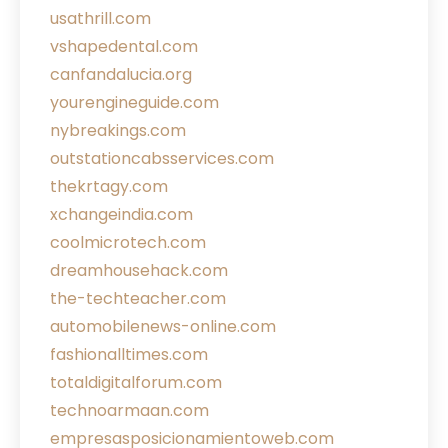
usathrill.com
vshapedental.com
canfandalucia.org
yourengineguide.com
nybreakings.com
outstationcabsservices.com
thekrtagy.com
xchangeindia.com
coolmicrotech.com
dreamhousehack.com
the-techteacher.com
automobilenews-online.com
fashionalltimes.com
totaldigitalforum.com
technoarmaan.com
empresasposicionamientoweb.com