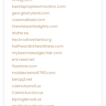
bestlaptopbestmonitor.com
georginaryland.com
roseandbasil.com
thewhitewhitelights.com
atdhe.ws
heckrodtwetland.org
halfheardinthestillness.com
mybestmassagechair.com
ericreed.net
fluxetine.com
mobilecasino8760.com
betqq3.net
casinoloans5.us
CasinoAuction.us
kipooglecouk.us
mykitchennhome.com