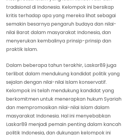
tradisional di Indonesia. Kelompok ini bersikap
kritis terhadap apa yang mereka lihat sebagai
semakin besarnya pengaruh budaya dan nilai-
nilai Barat dalam masyarakat Indonesia, dan
menyerukan kembalinya prinsip-prinsip dan
praktik Islam.
Dalam beberapa tahun terakhir, Laskar89 juga
terlibat dalam mendukung kandidat politik yang
sejalan dengan nilai-nilai Islam konservatif.
Kelompok ini telah mendukung kandidat yang
berkomitmen untuk menerapkan hukum Syariah
dan mempromosikan nilai-nilai Islam dalam
masyarakat Indonesia. Hal ini menyebabkan
Laskar89 menjadi pemain penting dalam kancah
politik Indonesia, dan dukungan kelompok ini