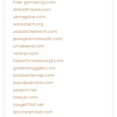
free-gamestop.com
sinbadtravels.com
ukmagzine.com
wareztech.org
usabestnetwork.com
jessepinkmanoutfit.com
umailsend.com
retarys.com
fasterformationcpf.com
goldensnuggles.com
lookbattlemap.com
buyrdpservice.com
yesport.net
tostylo.com
yougetthat.net
sportsnetclub.com