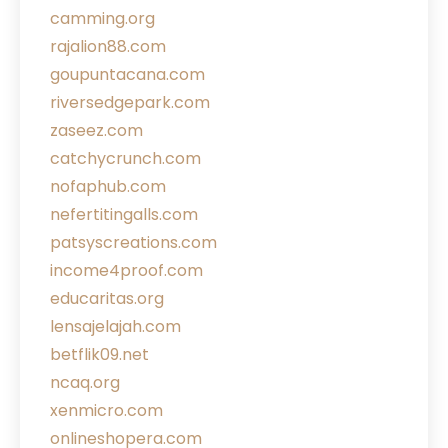
camming.org
rajalion88.com
goupuntacana.com
riversedgepark.com
zaseez.com
catchycrunch.com
nofaphub.com
nefertitingalls.com
patsyscreations.com
income4proof.com
educaritas.org
lensajelajah.com
betflik09.net
ncaq.org
xenmicro.com
onlineshopera.com