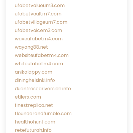
ufabetvalueum3.com
ufabetvaultm7.com
ufabetvillageum7.com
ufabetvoicem3.com
waveufabetm4.com
wayang88.net
websiteufabetm4.com
whiteufabetm4.com
anikalappy.com
dininghelsinki.info
duanfrescariverside.info
etilerx.com
finestreplica.net
flounderandfumble.com
healthohunt.com
retefuturah.info