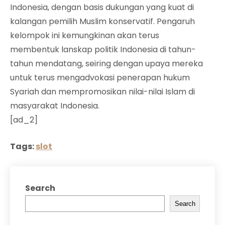
Indonesia, dengan basis dukungan yang kuat di
kalangan pemilih Muslim konservatif. Pengaruh
kelompok ini kemungkinan akan terus
membentuk lanskap politik Indonesia di tahun-
tahun mendatang, seiring dengan upaya mereka
untuk terus mengadvokasi penerapan hukum
Syariah dan mempromosikan nilai-nilai Islam di
masyarakat Indonesia.
[ad_2]
Tags:
slot
Search
Search