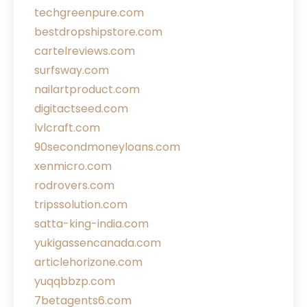
techgreenpure.com
bestdropshipstore.com
cartelreviews.com
surfsway.com
nailartproduct.com
digitactseed.com
lvlcraft.com
90secondmoneyloans.com
xenmicro.com
rodrovers.com
tripssolution.com
satta-king-india.com
yukigassencanada.com
articlehorizone.com
yuqqbbzp.com
7betagents6.com