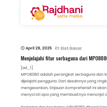
Skip
to
content
Slot Pragmatic
Mainkan slot Pragmatic
Play hari ini dengan RTP
Play dengan
tertinggi untuk peluang
RTP Tertinggi,
menang besar. Slot gacor
April 28, 2025
Slot Gacor
Coba Slot
ini menawarkan hasil
Menjelajahi fitur serbaguna dari MPO808
optimal.
Gacor Hari Ini
[ad_1]
MPO8080 adalah perangkat serbaguna dan ku
dijelajahi pengguna. Dari desainnya yang ri
mengesankan, tinjauan komprehensif ini ak
menyoroti apa yang membuatnya menonjol di