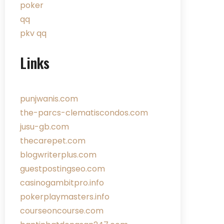
poker
qq
pkv qq
Links
punjwanis.com
the-parcs-clematiscondos.com
jusu-gb.com
thecarepet.com
blogwriterplus.com
guestpostingseo.com
casinogambitpro.info
pokerplaymasters.info
courseoncourse.com