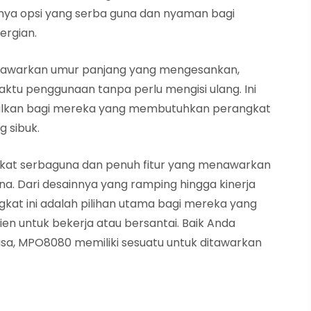
nnya opsi yang serba guna dan nyaman bagi
ergian.
nawarkan umur panjang yang mengesankan,
u penggunaan tanpa perlu mengisi ulang. Ini
alkan bagi mereka yang membutuhkan perangkat
 sibuk.
kat serbaguna dan penuh fitur yang menawarkan
a. Dari desainnya yang ramping hingga kinerja
kat ini adalah pilihan utama bagi mereka yang
n untuk bekerja atau bersantai. Baik Anda
asa, MPO8080 memiliki sesuatu untuk ditawarkan