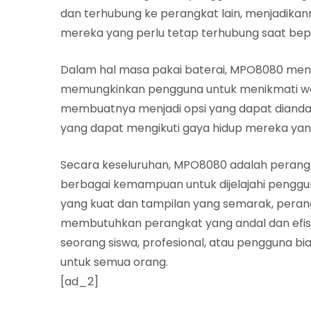
dan terhubung ke perangkat lain, menjadika
mereka yang perlu tetap terhubung saat bep
Dalam hal masa pakai baterai, MPO8080 me
memungkinkan pengguna untuk menikmati wakt
membuatnya menjadi opsi yang dapat diand
yang dapat mengikuti gaya hidup mereka yang
Secara keseluruhan, MPO8080 adalah perang
berbagai kemampuan untuk dijelajahi penggun
yang kuat dan tampilan yang semarak, perang
membutuhkan perangkat yang andal dan efisie
seorang siswa, profesional, atau pengguna bi
untuk semua orang.
[ad_2]