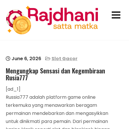
Skip
to
content
Slot Pragmatic Play
Mainkan slot Pragmatic Play hari ini
dengan RTP Tertinggi,
dengan RTP tertinggi untuk peluang
menang besar. Slot gacor ini
Coba Slot Gacor Hari Ini
June 6, 2026
Slot Gacor
menawarkan hasil optimal.
Mengungkap Sensasi dan Kegembiraan
Rusia777
[ad_1]
Russia777 adalah platform game online
terkemuka yang menawarkan beragam
permainan mendebarkan dan mengasyikkan
untuk dinikmati para pemain. Dari permainan