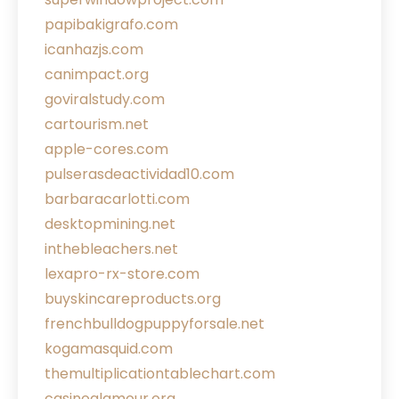
papibakigrafo.com
icanhazjs.com
canimpact.org
goviralstudy.com
cartourism.net
apple-cores.com
pulserasdeactividad10.com
barbaracarlotti.com
desktopmining.net
inthebleachers.net
lexapro-rx-store.com
buyskincareproducts.org
frenchbulldogpuppyforsale.net
kogamasquid.com
themultiplicationtablechart.com
casinoglamour.org