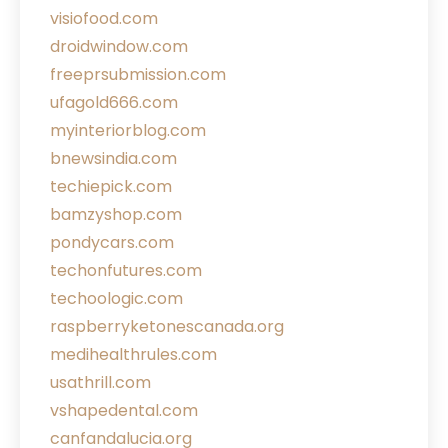
visiofood.com
droidwindow.com
freeprsubmission.com
ufagold666.com
myinteriorblog.com
bnewsindia.com
techiepick.com
bamzyshop.com
pondycars.com
techonfutures.com
techoologic.com
raspberryketonescanada.org
medihealthrules.com
usathrill.com
vshapedental.com
canfandalucia.org