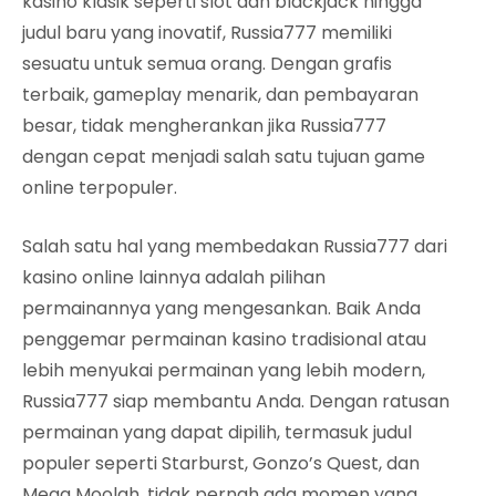
kasino klasik seperti slot dan blackjack hingga
judul baru yang inovatif, Russia777 memiliki
sesuatu untuk semua orang. Dengan grafis
terbaik, gameplay menarik, dan pembayaran
besar, tidak mengherankan jika Russia777
dengan cepat menjadi salah satu tujuan game
online terpopuler.
Salah satu hal yang membedakan Russia777 dari
kasino online lainnya adalah pilihan
permainannya yang mengesankan. Baik Anda
penggemar permainan kasino tradisional atau
lebih menyukai permainan yang lebih modern,
Russia777 siap membantu Anda. Dengan ratusan
permainan yang dapat dipilih, termasuk judul
populer seperti Starburst, Gonzo’s Quest, dan
Mega Moolah, tidak pernah ada momen yang