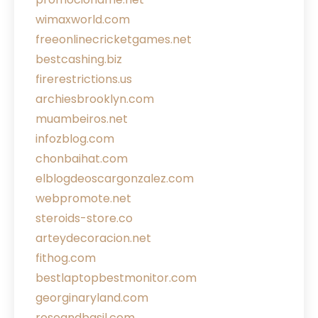
wimaxworld.com
freeonlinecricketgames.net
bestcashing.biz
firerestrictions.us
archiesbrooklyn.com
muambeiros.net
infozblog.com
chonbaihat.com
elblogdeoscargonzalez.com
webpromote.net
steroids-store.co
arteydecoracion.net
fithog.com
bestlaptopbestmonitor.com
georginaryland.com
roseandbasil.com