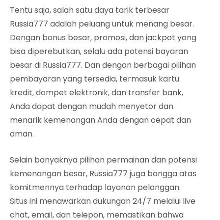
Tentu saja, salah satu daya tarik terbesar
Russia777 adalah peluang untuk menang besar.
Dengan bonus besar, promosi, dan jackpot yang
bisa diperebutkan, selalu ada potensi bayaran
besar di Russia777. Dan dengan berbagai pilihan
pembayaran yang tersedia, termasuk kartu
kredit, dompet elektronik, dan transfer bank,
Anda dapat dengan mudah menyetor dan
menarik kemenangan Anda dengan cepat dan
aman.
Selain banyaknya pilihan permainan dan potensi
kemenangan besar, Russia777 juga bangga atas
komitmennya terhadap layanan pelanggan.
Situs ini menawarkan dukungan 24/7 melalui live
chat, email, dan telepon, memastikan bahwa