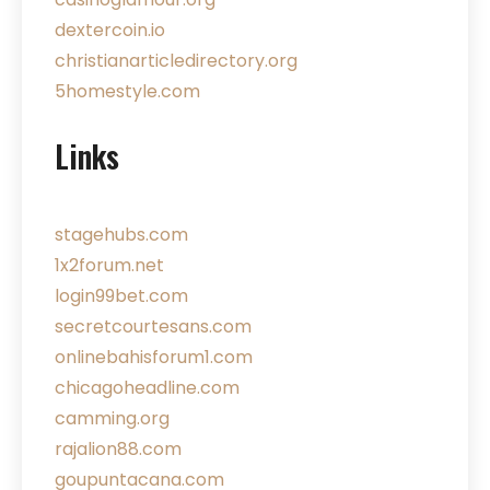
dextercoin.io
christianarticledirectory.org
5homestyle.com
Links
stagehubs.com
1x2forum.net
login99bet.com
secretcourtesans.com
onlinebahisforum1.com
chicagoheadline.com
camming.org
rajalion88.com
goupuntacana.com