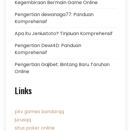
Kegembiraan Bermain Game Online
Pengertian dewanaga77: Panduan
Komprehensif
Apa itu Jeniustoto? Tinjauan Komprehensif
Pengertian Dewi4D: Panduan
Komprehensif
Pengertian Gajibet: Bintang Baru Taruhan
Online
Links
pkv games bandarqq
jurusqq
situs poker online