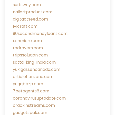
surfsway.com
nailartproduct.com
digitactseed.com
lvlcraft.com
90secondmoneyloans.com
xenmicro.com
rodrovers.com
tripssolution.com
satta-king-india.com
yukigassencanada.com
articlehorizone.com
yuqqbbzp.com
7betagents6.com
coronavirusuptodate.com
crackinstreams.com
gadgetspak.com