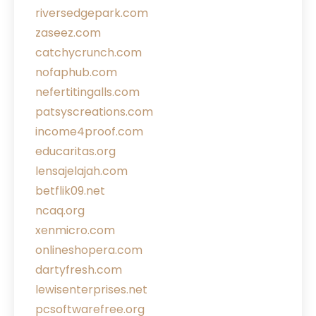
riversedgepark.com
zaseez.com
catchycrunch.com
nofaphub.com
nefertitingalls.com
patsyscreations.com
income4proof.com
educaritas.org
lensajelajah.com
betflik09.net
ncaq.org
xenmicro.com
onlineshopera.com
dartyfresh.com
lewisenterprises.net
pcsoftwarefree.org