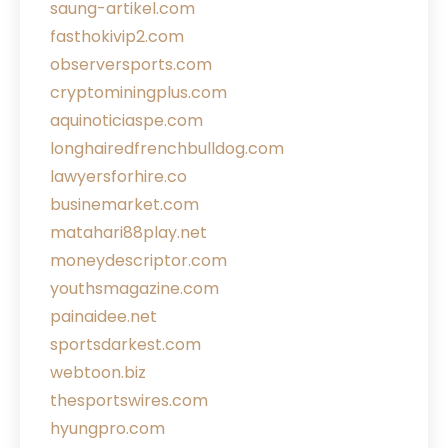
saung-artikel.com
fasthokivip2.com
observersports.com
cryptominingplus.com
aquinoticiaspe.com
longhairedfrenchbulldog.com
lawyersforhire.co
businemarket.com
matahari88play.net
moneydescriptor.com
youthsmagazine.com
painaidee.net
sportsdarkest.com
webtoon.biz
thesportswires.com
hyungpro.com