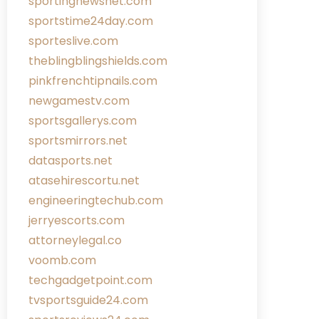
sportingnewsnet.com
sportstime24day.com
sporteslive.com
theblingblingshields.com
pinkfrenchtipnails.com
newgamestv.com
sportsgallerys.com
sportsmirrors.net
datasports.net
atasehirescortu.net
engineeringtechub.com
jerryescorts.com
attorneylegal.co
voomb.com
techgadgetpoint.com
tvsportsguide24.com