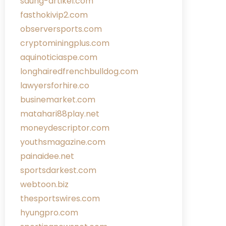
saung-artikel.com
fasthokivip2.com
observersports.com
cryptominingplus.com
aquinoticiaspe.com
longhairedfrenchbulldog.com
lawyersforhire.co
businemarket.com
matahari88play.net
moneydescriptor.com
youthsmagazine.com
painaidee.net
sportsdarkest.com
webtoon.biz
thesportswires.com
hyungpro.com