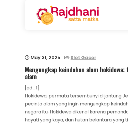
Skip
to
content
Slot Pragmatic
Mainkan slot Pragmatic
Play hari ini dengan RTP
Play dengan
tertinggi untuk peluang
RTP Tertinggi,
menang besar. Slot gacor
May 31, 2025
Slot Gacor
Coba Slot
ini menawarkan hasil
Mengungkap keindahan alam hokidewa: tu
optimal.
Gacor Hari Ini
alam
[ad_1]
Hokidewa, permata tersembunyi di jantung Jep
pecinta alam yang ingin mengungkap keindahan
negara itu, Hokidewa dikenal karena pema
hayati yang kaya, dan hutan belantara yang t