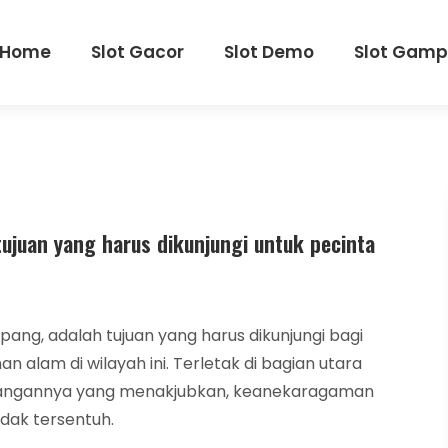
Home
Slot Gacor
Slot Demo
Slot Gam
juan yang harus dikunjungi untuk pecinta
ang, adalah tujuan yang harus dikunjungi bagi
 alam di wilayah ini. Terletak di bagian utara
ndangannya yang menakjubkan, keanekaragaman
idak tersentuh.