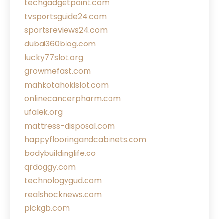
techgadgetpoint.com
tvsportsguide24.com
sportsreviews24.com
dubai360blog.com
lucky77slot.org
growmefast.com
mahkotahokislot.com
onlinecancerpharm.com
ufalek.org
mattress-disposal.com
happyflooringandcabinets.com
bodybuildinglife.co
qrdoggy.com
technologygud.com
realshocknews.com
pickgb.com