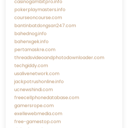
casinogambitpro.info
pokerplaymasters.info
courseoncourse.com
bantinbatdongsan247.com
bahednog.info
bahenxgek.info
pertamaskre.com
threadsvideoandphotodownloader.com
techgiddy.com
usalivenetwork.com
jackpotrushonline.info
ucnewshindi.com
freecellphonedatabase.com
gamersrope.com
exellewebmedia.com
free-gamestop.com