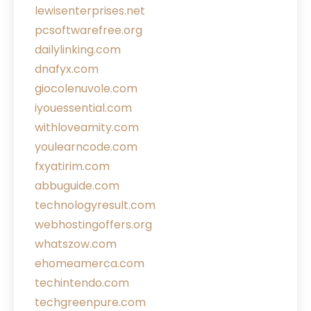
lewisenterprises.net
pcsoftwarefree.org
dailylinking.com
dnafyx.com
giocolenuvole.com
iyouessential.com
withloveamity.com
youlearncode.com
fxyatirim.com
abbuguide.com
technologyresult.com
webhostingoffers.org
whatszow.com
ehomeamerca.com
techintendo.com
techgreenpure.com