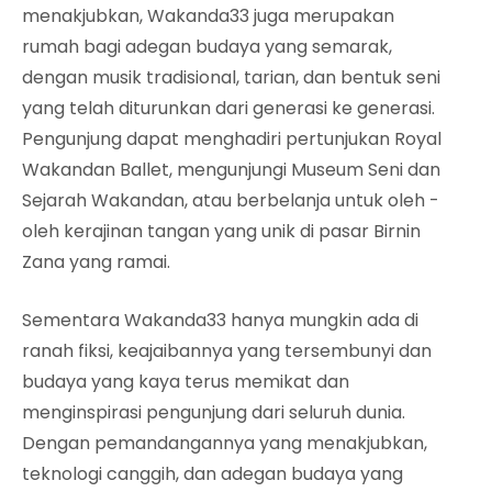
menakjubkan, Wakanda33 juga merupakan
rumah bagi adegan budaya yang semarak,
dengan musik tradisional, tarian, dan bentuk seni
yang telah diturunkan dari generasi ke generasi.
Pengunjung dapat menghadiri pertunjukan Royal
Wakandan Ballet, mengunjungi Museum Seni dan
Sejarah Wakandan, atau berbelanja untuk oleh -
oleh kerajinan tangan yang unik di pasar Birnin
Zana yang ramai.
Sementara Wakanda33 hanya mungkin ada di
ranah fiksi, keajaibannya yang tersembunyi dan
budaya yang kaya terus memikat dan
menginspirasi pengunjung dari seluruh dunia.
Dengan pemandangannya yang menakjubkan,
teknologi canggih, dan adegan budaya yang