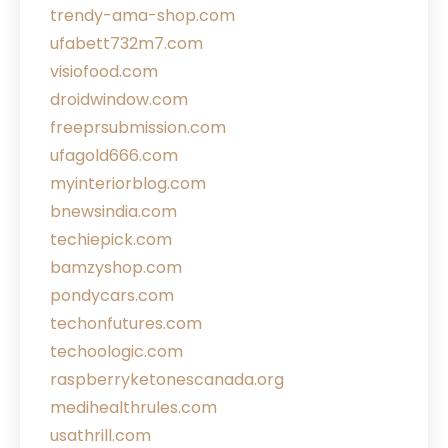
trendy-ama-shop.com
ufabett732m7.com
visiofood.com
droidwindow.com
freeprsubmission.com
ufagold666.com
myinteriorblog.com
bnewsindia.com
techiepick.com
bamzyshop.com
pondycars.com
techonfutures.com
techoologic.com
raspberryketonescanada.org
medihealthrules.com
usathrill.com