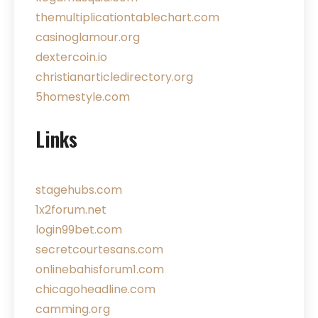
themultiplicationtablechart.com
casinoglamour.org
dextercoin.io
christianarticledirectory.org
5homestyle.com
Links
stagehubs.com
1x2forum.net
login99bet.com
secretcourtesans.com
onlinebahisforum1.com
chicagoheadline.com
camming.org