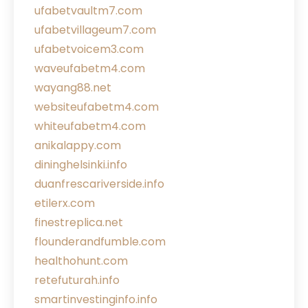
ufabetvaultm7.com
ufabetvillageum7.com
ufabetvoicem3.com
waveufabetm4.com
wayang88.net
websiteufabetm4.com
whiteufabetm4.com
anikalappy.com
dininghelsinki.info
duanfrescariverside.info
etilerx.com
finestreplica.net
flounderandfumble.com
healthohunt.com
retefuturah.info
smartinvestinginfo.info