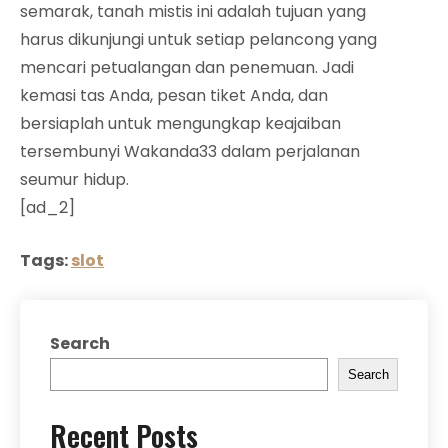
semarak, tanah mistis ini adalah tujuan yang
harus dikunjungi untuk setiap pelancong yang
mencari petualangan dan penemuan. Jadi
kemasi tas Anda, pesan tiket Anda, dan
bersiaplah untuk mengungkap keajaiban
tersembunyi Wakanda33 dalam perjalanan
seumur hidup.
[ad_2]
Tags:
slot
Search
Search
Recent Posts