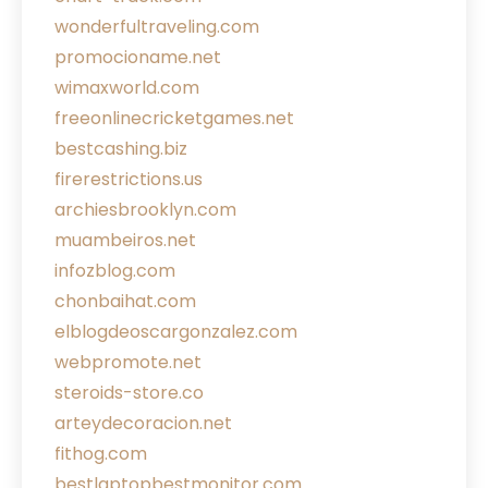
wonderfultraveling.com
promocioname.net
wimaxworld.com
freeonlinecricketgames.net
bestcashing.biz
firerestrictions.us
archiesbrooklyn.com
muambeiros.net
infozblog.com
chonbaihat.com
elblogdeoscargonzalez.com
webpromote.net
steroids-store.co
arteydecoracion.net
fithog.com
bestlaptopbestmonitor.com