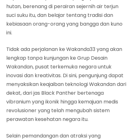
hutan, berenang di perairan sejernih air terjun
suci suku itu, dan belajar tentang tradisi dan
kebiasaan orang-orang yang bangga dan kuno
ini.
Tidak ada perjalanan ke Wakanda33 yang akan
lengkap tanpa kunjungan ke Grup Desain
Wakandan, pusat terkemuka negara untuk
inovasi dan kreativitas. Di sini, pengunjung dapat
menyaksikan keajaiban teknologi Wakandan dari
dekat, dari jas Black Panther bertenaga
vibranium yang ikonik hingga kemajuan medis
revolusioner yang telah mengubah sistem
perawatan kesehatan negara itu.
Selain pemandangan dan atraksi yang