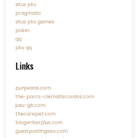
situs pkv
pragmatic
situs pkv games
poker
qq
pkv qq
Links
punjwanis.com
the-parcs-clematiscondos.com
jusu-gb.com
thecarepet.com
blogwriterplus.com
guestpostingseo.com