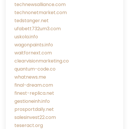
technewsalliance.com
technonetmarket.com
tedstanger.net
ufabett732um3.com
uskola.info
wagonpaints.info
waitfornext.com
clearvisionmarketing.co
quantum-code.co
whatnews.me
final-dream.com
finest-replica.net
gestioneinh.info
prosportdaily.net
salesinvest22.com
teseract.org