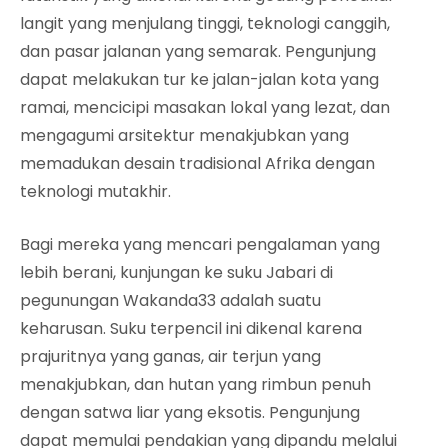
langit yang menjulang tinggi, teknologi canggih,
dan pasar jalanan yang semarak. Pengunjung
dapat melakukan tur ke jalan-jalan kota yang
ramai, mencicipi masakan lokal yang lezat, dan
mengagumi arsitektur menakjubkan yang
memadukan desain tradisional Afrika dengan
teknologi mutakhir.
Bagi mereka yang mencari pengalaman yang
lebih berani, kunjungan ke suku Jabari di
pegunungan Wakanda33 adalah suatu
keharusan. Suku terpencil ini dikenal karena
prajuritnya yang ganas, air terjun yang
menakjubkan, dan hutan yang rimbun penuh
dengan satwa liar yang eksotis. Pengunjung
dapat memulai pendakian yang dipandu melalui