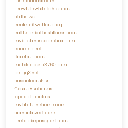
roseandbasil.com
thewhitewhitelights.com
atdhe.ws
heckrodtwetland.org
halfheardinthestillness.com
mybestmassagechair.com
ericreed.net
fluxetine.com
mobilecasino8760.com
betqq3.net
casinoloans5.us
CasinoAuction.us
kipooglecouk.us
mykitchennhome.com
aumoulinvert.com
thefoodiepassport.com