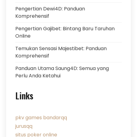
Pengertian Dewi4D: Panduan
Komprehensif
Pengertian Gajibet: Bintang Baru Taruhan
Online
Temukan Sensasi Majestibet: Panduan
Komprehensif
Panduan Utama Saung4D: Semua yang
Perlu Anda Ketahui
Links
pkv games bandarqq
jurusqq
situs poker online