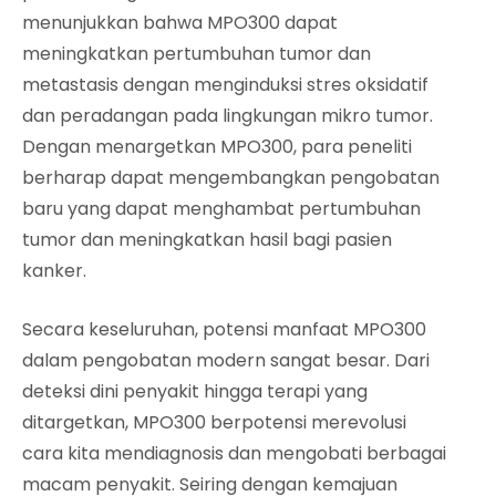
menunjukkan bahwa MPO300 dapat
meningkatkan pertumbuhan tumor dan
metastasis dengan menginduksi stres oksidatif
dan peradangan pada lingkungan mikro tumor.
Dengan menargetkan MPO300, para peneliti
berharap dapat mengembangkan pengobatan
baru yang dapat menghambat pertumbuhan
tumor dan meningkatkan hasil bagi pasien
kanker.
Secara keseluruhan, potensi manfaat MPO300
dalam pengobatan modern sangat besar. Dari
deteksi dini penyakit hingga terapi yang
ditargetkan, MPO300 berpotensi merevolusi
cara kita mendiagnosis dan mengobati berbagai
macam penyakit. Seiring dengan kemajuan