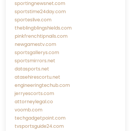
sportingnewsnet.com
sportstime24day.com
sporteslive.com
theblingblingshields.com
pinkfrenchtipnails.com
newgamestv.com
sportsgallerys.com
sportsmirrors.net
datasports.net
atasehirescortu.net
engineeringtechub.com
jerryescorts.com
attorneylegal.co
voomb.com
techgadgetpoint.com
tvsportsguide24.com