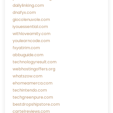
dailylinking.com
dnafyx.com
giocolenuvole.com
iyouessential.com
withloveamity.com
youlearncode.com
fxyatirim.com
abbuguide.com
technologyresult.com
webhostingoffers.org
whatszow.com
ehomeamerca.com
techintendo.com
techgreenpure.com
bestdropshipstore.com
cartelreviews.com