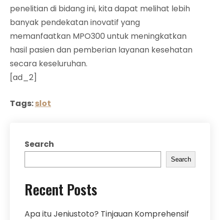
penelitian di bidang ini, kita dapat melihat lebih
banyak pendekatan inovatif yang
memanfaatkan MPO300 untuk meningkatkan
hasil pasien dan pemberian layanan kesehatan
secara keseluruhan.
[ad_2]
Tags:
slot
Search
Search
Recent Posts
Apa itu Jeniustoto? Tinjauan Komprehensif