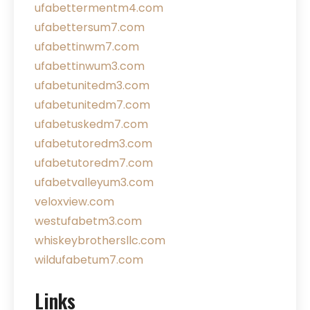
ufabettermentm4.com
ufabettersum7.com
ufabettinwm7.com
ufabettinwum3.com
ufabetunitedm3.com
ufabetunitedm7.com
ufabetuskedm7.com
ufabetutoredm3.com
ufabetutoredm7.com
ufabetvalleyum3.com
veloxview.com
westufabetm3.com
whiskeybrothersllc.com
wildufabetum7.com
Links