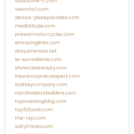
save3time-c.com
vexonhcf.com
demos-pixelsparadise.com
mediatitude.com
prewarmotorcycles.com
simracinglinks.com
dosyamerkezi.net
le-surrealisme.com
showcasebeauty.com
insurancepolicyexpert.com
statkeycompany.com
carolinadeckbuilders.com
topinvestingblog.com
top50tools.com
the-rep.com
saltyfranks.com