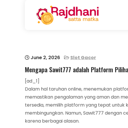
Skip
to
content
Slot Pragmatic
Mainkan slot Pragmatic
Play hari ini dengan RTP
Play dengan
tertinggi untuk peluang
RTP Tertinggi,
menang besar. Slot gacor
June 2, 2026
Slot Gacor
Coba Slot
ini menawarkan hasil
Mengapa Sawit777 adalah Platform Pilih
optimal.
Gacor Hari Ini
[ad_1]
Dalam hal taruhan online, menemukan platfo
memastikan pengalaman yang aman dan meny
tersedia, memilih platform yang tepat untuk 
membingungkan. Namun, Sawit777 dengan cepa
karena berbagai alasan.