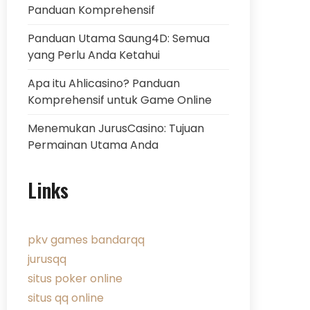
Panduan Komprehensif
Panduan Utama Saung4D: Semua
yang Perlu Anda Ketahui
Apa itu Ahlicasino? Panduan
Komprehensif untuk Game Online
Menemukan JurusCasino: Tujuan
Permainan Utama Anda
Links
pkv games bandarqq
jurusqq
situs poker online
situs qq online