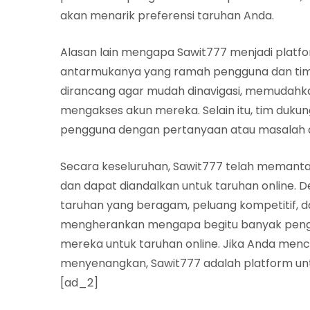
akan menarik preferensi taruhan Anda.
Alasan lain mengapa Sawit777 menjadi platfor
antarmukanya yang ramah pengguna dan tim d
dirancang agar mudah dinavigasi, memudah
mengakses akun mereka. Selain itu, tim duk
pengguna dengan pertanyaan atau masalah a
Secara keseluruhan, Sawit777 telah memanta
dan dapat diandalkan untuk taruhan online.
taruhan yang beragam, peluang kompetitif, da
mengherankan mengapa begitu banyak penggu
mereka untuk taruhan online. Jika Anda me
menyenangkan, Sawit777 adalah platform un
[ad_2]