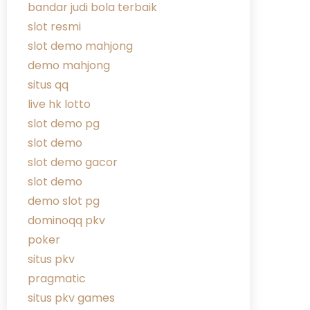
bandar judi bola terbaik
slot resmi
slot demo mahjong
demo mahjong
situs qq
live hk lotto
slot demo pg
slot demo
slot demo gacor
slot demo
demo slot pg
dominoqq pkv
poker
situs pkv
pragmatic
situs pkv games