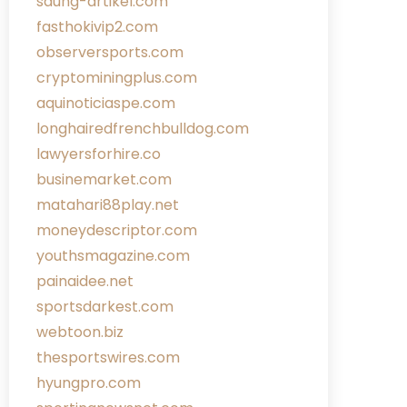
saung-artikel.com
fasthokivip2.com
observersports.com
cryptominingplus.com
aquinoticiaspe.com
longhairedfrenchbulldog.com
lawyersforhire.co
businemarket.com
matahari88play.net
moneydescriptor.com
youthsmagazine.com
painaidee.net
sportsdarkest.com
webtoon.biz
thesportswires.com
hyungpro.com