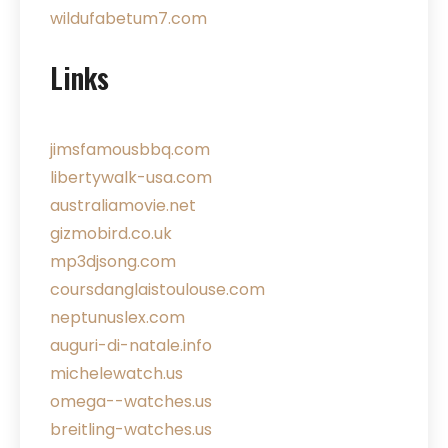
wildufabetum7.com
Links
jimsfamousbbq.com
libertywalk-usa.com
australiamovie.net
gizmobird.co.uk
mp3djsong.com
coursdanglaistoulouse.com
neptunuslex.com
auguri-di-natale.info
michelewatch.us
omega--watches.us
breitling-watches.us