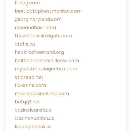
fithog.com
bestlaptopbestmonitor.com
georginaryland.com
roseandbasil.com
thewhitewhitelights.com
atdhe.ws
heckrodtwetland.org
halfheardinthestillness.com
mybestmassagechair.com
ericreed.net
fluxetine.com
mobilecasino8760.com
betqq3.net
casinoloans5.us
CasinoAuction.us
kipooglecouk.us