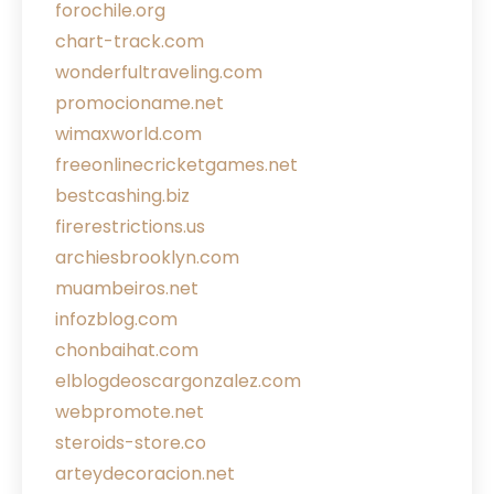
forochile.org
chart-track.com
wonderfultraveling.com
promocioname.net
wimaxworld.com
freeonlinecricketgames.net
bestcashing.biz
firerestrictions.us
archiesbrooklyn.com
muambeiros.net
infozblog.com
chonbaihat.com
elblogdeoscargonzalez.com
webpromote.net
steroids-store.co
arteydecoracion.net