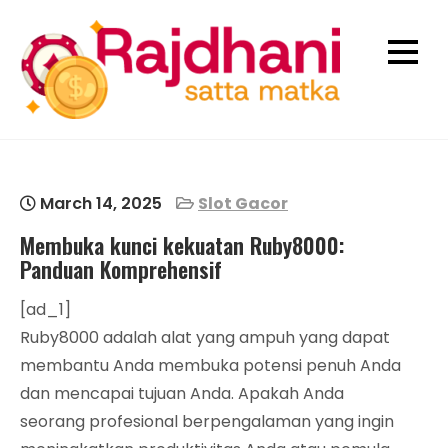
Skip
to
content
Slot Pragmatic Play
Mainkan slot Pragmatic Play hari ini
dengan RTP Tertinggi,
dengan RTP tertinggi untuk peluang
menang besar. Slot gacor ini
Coba Slot Gacor Hari Ini
March 14, 2025
Slot Gacor
menawarkan hasil optimal.
Membuka kunci kekuatan Ruby8000:
Panduan Komprehensif
[ad_1]
Ruby8000 adalah alat yang ampuh yang dapat
membantu Anda membuka potensi penuh Anda
dan mencapai tujuan Anda. Apakah Anda
seorang profesional berpengalaman yang ingin