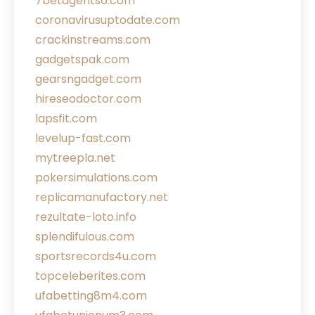
7betagents6.com
coronavirusuptodate.com
crackinstreams.com
gadgetspak.com
gearsngadget.com
hireseodoctor.com
lapsfit.com
levelup-fast.com
mytreepla.net
pokersimulations.com
replicamanufactory.net
rezultate-loto.info
splendifulous.com
sportsrecords4u.com
topceleberites.com
ufabetting8m4.com