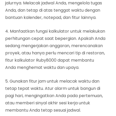
jalurnya. Melacak jadwal Anda, mengelola tugas
Anda, dan tetap di atas tenggat waktu dengan
bantuan kalender, notepad, dan fitur lainnya.
4. Manfaatkan fungsi kalkulator untuk melakukan
perhitungan cepat saat bepergian. Apakah Anda
sedang mengerjakan anggaran, merencanakan
proyek, atau hanya perlu mencari tip di restoran,
fitur kalkulator Ruby8000 dapat membantu
Anda menghemat waktu dan upaya.
5. Gunakan fitur jam untuk melacak waktu dan
tetap tepat waktu. Atur alarm untuk bangun di
pagi hari, mengingatkan Anda pada pertemuan,
atau memberi sinyal akhir sesi kerja untuk
membantu Anda tetap sesuai jadwal.