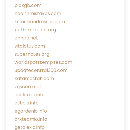
pickgb.com
healthmistakes.com
ksfashiondresses.com
patterntrader.org
cnhpa.net
sitalotus.com
supernotes.org
worldsportsempires.com
updatecentral360.com
katamastah.com
zqscore.net
aseleraio.info
asticio.info
egardenio.info
arxteamio.info
getalexio.info