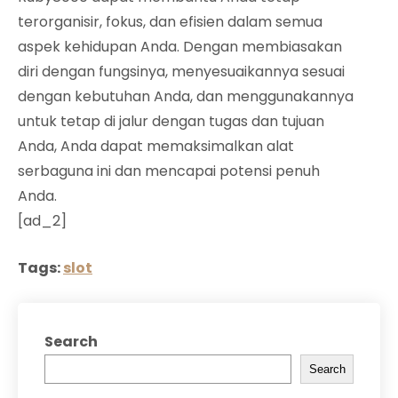
terorganisir, fokus, dan efisien dalam semua
aspek kehidupan Anda. Dengan membiasakan
diri dengan fungsinya, menyesuaikannya sesuai
dengan kebutuhan Anda, dan menggunakannya
untuk tetap di jalur dengan tugas dan tujuan
Anda, Anda dapat memaksimalkan alat
serbaguna ini dan mencapai potensi penuh
Anda.
[ad_2]
Tags:
slot
Search
Search