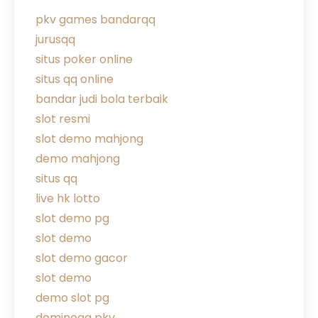
pkv games bandarqq
jurusqq
situs poker online
situs qq online
bandar judi bola terbaik
slot resmi
slot demo mahjong
demo mahjong
situs qq
live hk lotto
slot demo pg
slot demo
slot demo gacor
slot demo
demo slot pg
dominoqq pkv