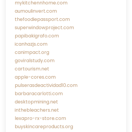
mykitchennhome.com
aumoulinvert.com
thefoodiepassport.com
superwindowproject.com
papibakigrafo.com
icanhazjs.com
canimpact.org
goviralstudy.com
cartourism.net
apple-cores.com
pulserasdeactividad10.com
barbaracarlotti.com
desktopmining.net
inthebleachers.net
lexapro-rx-store.com
buyskincareproducts.org