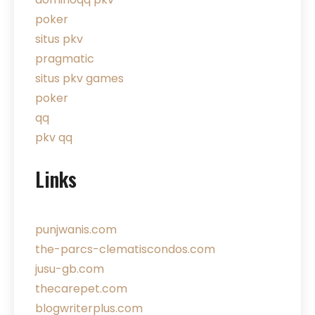
poker
situs pkv
pragmatic
situs pkv games
poker
qq
pkv qq
Links
punjwanis.com
the-parcs-clematiscondos.com
jusu-gb.com
thecarepet.com
blogwriterplus.com