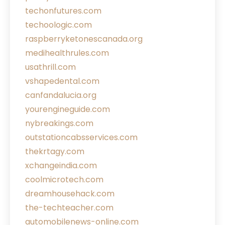
techonfutures.com
techoologic.com
raspberryketonescanada.org
medihealthrules.com
usathrill.com
vshapedental.com
canfandalucia.org
yourengineguide.com
nybreakings.com
outstationcabsservices.com
thekrtagy.com
xchangeindia.com
coolmicrotech.com
dreamhousehack.com
the-techteacher.com
automobilenews-online.com