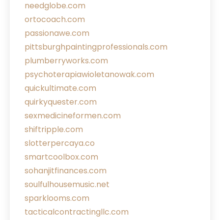
needglobe.com
ortocoach.com
passionawe.com
pittsburghpaintingprofessionals.com
plumberryworks.com
psychoterapiawioletanowak.com
quickultimate.com
quirkyquester.com
sexmedicineformen.com
shiftripple.com
slotterpercaya.co
smartcoolbox.com
sohanjitfinances.com
soulfulhousemusic.net
sparklooms.com
tacticalcontractingllc.com