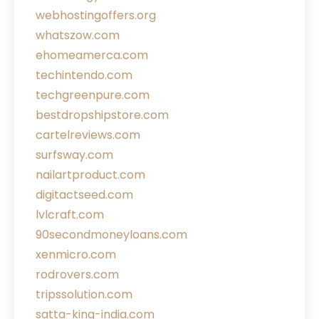
webhostingoffers.org
whatszow.com
ehomeamerca.com
techintendo.com
techgreenpure.com
bestdropshipstore.com
cartelreviews.com
surfsway.com
nailartproduct.com
digitactseed.com
lvlcraft.com
90secondmoneyloans.com
xenmicro.com
rodrovers.com
tripssolution.com
satta-king-india.com