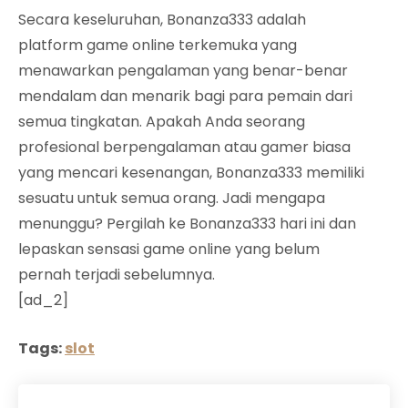
Secara keseluruhan, Bonanza333 adalah
platform game online terkemuka yang
menawarkan pengalaman yang benar-benar
mendalam dan menarik bagi para pemain dari
semua tingkatan. Apakah Anda seorang
profesional berpengalaman atau gamer biasa
yang mencari kesenangan, Bonanza333 memiliki
sesuatu untuk semua orang. Jadi mengapa
menunggu? Pergilah ke Bonanza333 hari ini dan
lepaskan sensasi game online yang belum
pernah terjadi sebelumnya.
[ad_2]
Tags:
slot