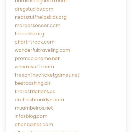
batallasdeguerra.com
dregstudios.com
neatstuffhelpskids.org
moraessoccer.com
forochile.org
chart-track.com
wonderfultraveling.com
promocioname.net
wimaxworld.com
freeonlinecricketgames.net
bestcashing.biz
firerestrictions.us
archiesbrooklyn.com
muambeiros.net
infozblog.com
chonbaihat.com