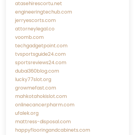
atasehirescortu.net
engineeringtechub.com
jerryescorts.com
attorneylegal.co
voomb.com
techgadgetpoint.com
tvsportsguide24.com
sportsreviews24.com
dubai360blog.com
lucky77slot.org
growmefast.com
mahkotahokislot.com
onlinecancerpharm.com
ufalek.org
mattress-disposal.com
happyflooringandcabinets.com