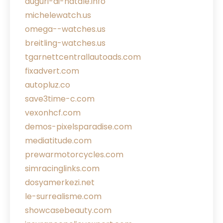
auguri-di-natale.info
michelewatch.us
omega--watches.us
breitling-watches.us
tgarnettcentrallautoads.com
fixadvert.com
autopluz.co
save3time-c.com
vexonhcf.com
demos-pixelsparadise.com
mediatitude.com
prewarmotorcycles.com
simracinglinks.com
dosyamerkezi.net
le-surrealisme.com
showcasebeauty.com