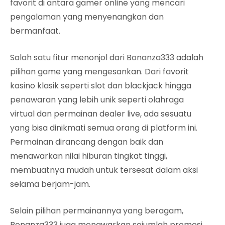
favorit di antara gamer online yang mencari
pengalaman yang menyenangkan dan
bermanfaat.
Salah satu fitur menonjol dari Bonanza333 adalah
pilihan game yang mengesankan. Dari favorit
kasino klasik seperti slot dan blackjack hingga
penawaran yang lebih unik seperti olahraga
virtual dan permainan dealer live, ada sesuatu
yang bisa dinikmati semua orang di platform ini.
Permainan dirancang dengan baik dan
menawarkan nilai hiburan tingkat tinggi,
membuatnya mudah untuk tersesat dalam aksi
selama berjam-jam.
Selain pilihan permainannya yang beragam,
Bonanza333 juga menawarkan sejumlah promosi