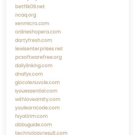
betflik09.net
ncaq.org
xenmicro.com
onlineshopera.com
dartyfresh.com
lewisenterprises.net
pcsoftwarefree.org
dailylinking.com
dnafyx.com
giocolenuvole.com
iyouessential.com
withloveamity.com
youlearncode.com
fxyatirim.com
abbuguide.com
technologyresult.com