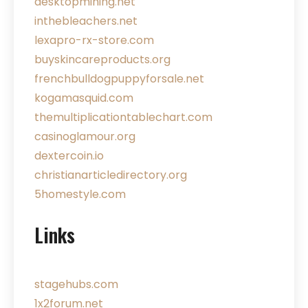
desktopmining.net
inthebleachers.net
lexapro-rx-store.com
buyskincareproducts.org
frenchbulldogpuppyforsale.net
kogamasquid.com
themultiplicationtablechart.com
casinoglamour.org
dextercoin.io
christianarticledirectory.org
5homestyle.com
Links
stagehubs.com
1x2forum.net