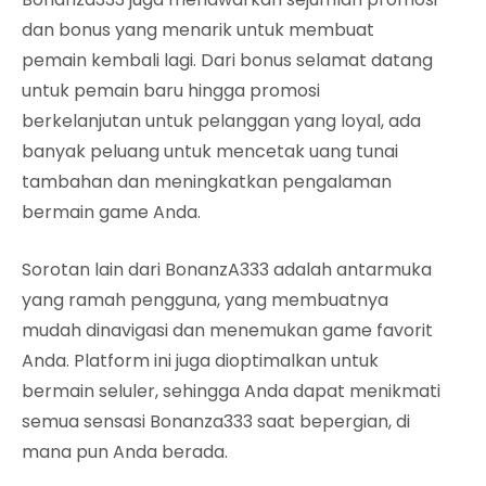
dan bonus yang menarik untuk membuat
pemain kembali lagi. Dari bonus selamat datang
untuk pemain baru hingga promosi
berkelanjutan untuk pelanggan yang loyal, ada
banyak peluang untuk mencetak uang tunai
tambahan dan meningkatkan pengalaman
bermain game Anda.
Sorotan lain dari BonanzA333 adalah antarmuka
yang ramah pengguna, yang membuatnya
mudah dinavigasi dan menemukan game favorit
Anda. Platform ini juga dioptimalkan untuk
bermain seluler, sehingga Anda dapat menikmati
semua sensasi Bonanza333 saat bepergian, di
mana pun Anda berada.