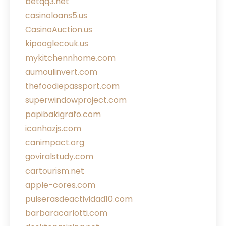
betqq3.net
casinoloans5.us
CasinoAuction.us
kipooglecouk.us
mykitchennhome.com
aumoulinvert.com
thefoodiepassport.com
superwindowproject.com
papibakigrafo.com
icanhazjs.com
canimpact.org
goviralstudy.com
cartourism.net
apple-cores.com
pulserasdeactividad10.com
barbaracarlotti.com