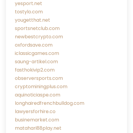
yesport.net
tostylo.com
yougetthat.net
sportsnetclub.com
newbestcrypto.com
oxfordsave.com
iclassicgames.com
saung-artikel.com
fasthokivip2.com
observersports.com
cryptominingplus.com
aquinoticiaspe.com
longhairedfrenchbulldog.com
lawyersforhire.co
businemarket.com
matahari88play.net