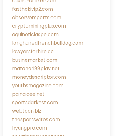
saung-artikel.com
fasthokivip2.com
observersports.com
cryptominingplus.com
aquinoticiaspe.com
longhairedfrenchbulldog.com
lawyersforhire.co
businemarket.com
matahari88play.net
moneydescriptor.com
youthsmagazine.com
painaidee.net
sportsdarkest.com
webtoon.biz
thesportswires.com
hyungpro.com