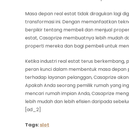
Masa depan real estat tidak diragukan lagi dig
transformasi ini. Dengan memanfaatkan tekno
berpikir tentang membeli dan menjual proper
estat, Casaprize membuatnya lebih mudah da
properti mereka dan bagi pembeli untuk me
Ketika industri real estat terus berkembang
peran kunci dalam membentuk masa depan p
terhadap layanan pelanggan, Casaprize akan
Apakah Anda seorang pemilik rumah yang ingi
mencari rumah impian Anda, Casaprize meng
lebih mudah dan lebih efisien daripada sebel
[ad_2]
Tags:
slot