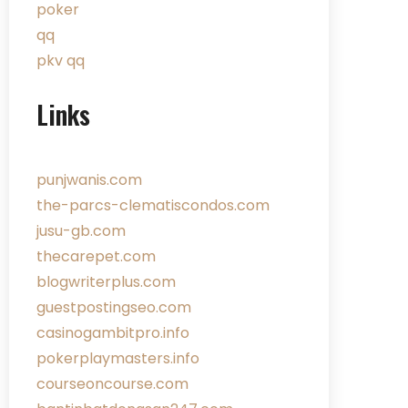
poker
qq
pkv qq
Links
punjwanis.com
the-parcs-clematiscondos.com
jusu-gb.com
thecarepet.com
blogwriterplus.com
guestpostingseo.com
casinogambitpro.info
pokerplaymasters.info
courseoncourse.com