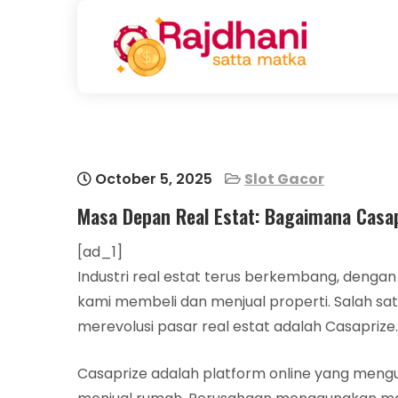
Skip
to
content
Slot Pragmatic
Mainkan slot Pragmatic
Play hari ini dengan RTP
Play dengan
tertinggi untuk peluang
RTP Tertinggi,
menang besar. Slot gacor
October 5, 2025
Slot Gacor
Coba Slot
ini menawarkan hasil
Masa Depan Real Estat: Bagaimana Casa
optimal.
Gacor Hari Ini
[ad_1]
Industri real estat terus berkembang, denga
kami membeli dan menjual properti. Salah 
merevolusi pasar real estat adalah Casaprize.
Casaprize adalah platform online yang meng