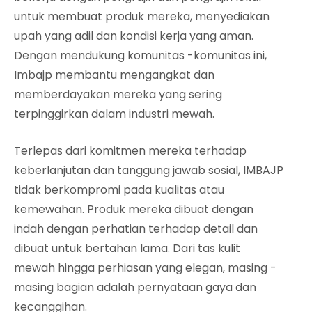
untuk membuat produk mereka, menyediakan
upah yang adil dan kondisi kerja yang aman.
Dengan mendukung komunitas -komunitas ini,
Imbajp membantu mengangkat dan
memberdayakan mereka yang sering
terpinggirkan dalam industri mewah.
Terlepas dari komitmen mereka terhadap
keberlanjutan dan tanggung jawab sosial, IMBAJP
tidak berkompromi pada kualitas atau
kemewahan. Produk mereka dibuat dengan
indah dengan perhatian terhadap detail dan
dibuat untuk bertahan lama. Dari tas kulit
mewah hingga perhiasan yang elegan, masing -
masing bagian adalah pernyataan gaya dan
kecanggihan.