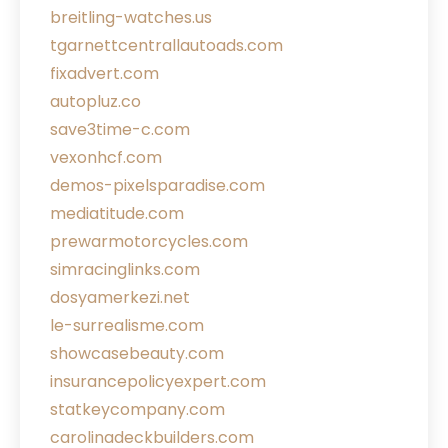
breitling-watches.us
tgarnettcentrallautoads.com
fixadvert.com
autopluz.co
save3time-c.com
vexonhcf.com
demos-pixelsparadise.com
mediatitude.com
prewarmotorcycles.com
simracinglinks.com
dosyamerkezi.net
le-surrealisme.com
showcasebeauty.com
insurancepolicyexpert.com
statkeycompany.com
carolinadeckbuilders.com