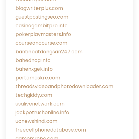
blogwriterplus.com
guestpostingseo.com
casinogambitpro.info
pokerplaymasters.info
courseoncourse.com
bantinbatdongsan247.com
bahednog.info
bahenxgek.info
pertamaskre.com
threadsvideoandphotodownloader.com
techgiddy.com
usalivenetwork.com
jackpotrushonline.info
ucnewshindi.com
freecellphonedatabase.com
gamersrope.com