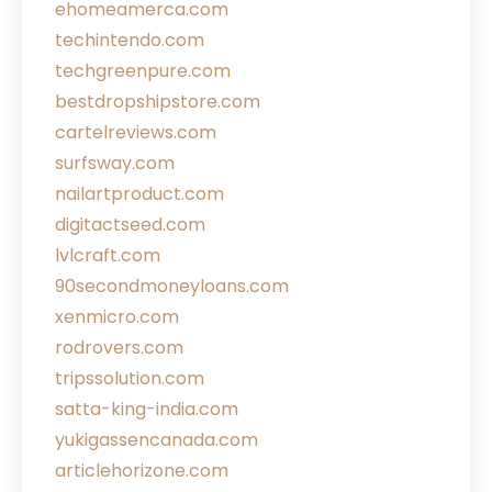
ehomeamerca.com
techintendo.com
techgreenpure.com
bestdropshipstore.com
cartelreviews.com
surfsway.com
nailartproduct.com
digitactseed.com
lvlcraft.com
90secondmoneyloans.com
xenmicro.com
rodrovers.com
tripssolution.com
satta-king-india.com
yukigassencanada.com
articlehorizone.com