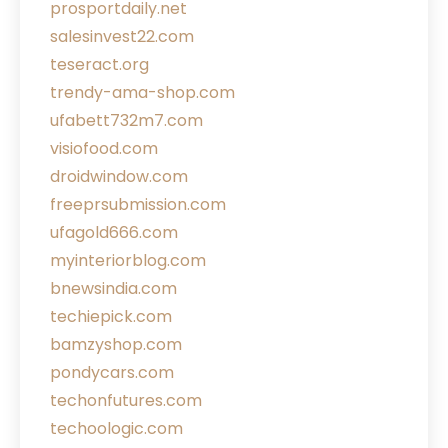
prosportdaily.net
salesinvest22.com
teseract.org
trendy-ama-shop.com
ufabett732m7.com
visiofood.com
droidwindow.com
freeprsubmission.com
ufagold666.com
myinteriorblog.com
bnewsindia.com
techiepick.com
bamzyshop.com
pondycars.com
techonfutures.com
techoologic.com