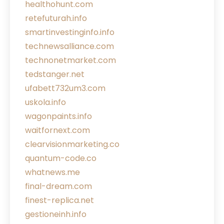
healthohunt.com
retefuturah.info
smartinvestinginfo.info
technewsalliance.com
technonetmarket.com
tedstanger.net
ufabett732um3.com
uskola.info
wagonpaints.info
waitfornext.com
clearvisionmarketing.co
quantum-code.co
whatnews.me
final-dream.com
finest-replica.net
gestioneinh.info