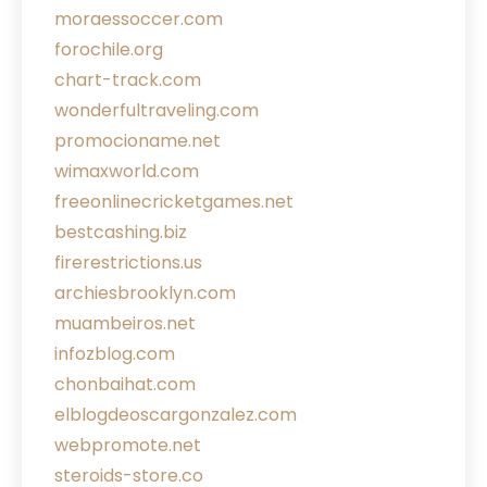
moraessoccer.com
forochile.org
chart-track.com
wonderfultraveling.com
promocioname.net
wimaxworld.com
freeonlinecricketgames.net
bestcashing.biz
firerestrictions.us
archiesbrooklyn.com
muambeiros.net
infozblog.com
chonbaihat.com
elblogdeoscargonzalez.com
webpromote.net
steroids-store.co