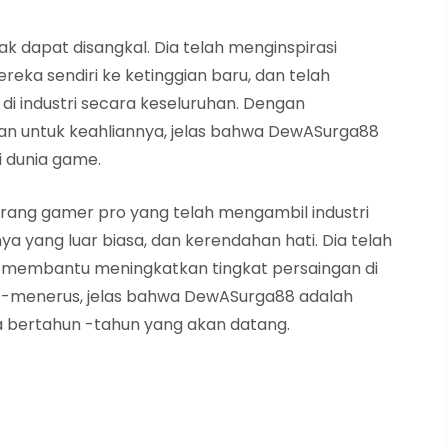
 dapat disangkal. Dia telah menginspirasi
eka sendiri ke ketinggian baru, dan telah
i industri secara keseluruhan. Dengan
tan untuk keahliannya, jelas bahwa DewASurga88
i dunia game.
rang gamer pro yang telah mengambil industri
a yang luar biasa, dan kerendahan hati. Dia telah
h membantu meningkatkan tingkat persaingan di
us -menerus, jelas bahwa DewASurga88 adalah
a bertahun -tahun yang akan datang.