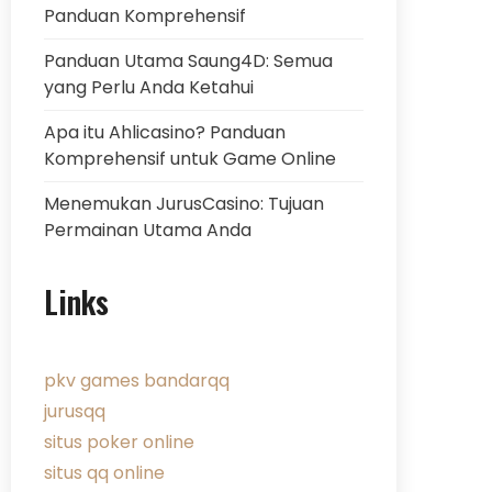
Panduan Komprehensif
Panduan Utama Saung4D: Semua
yang Perlu Anda Ketahui
Apa itu Ahlicasino? Panduan
Komprehensif untuk Game Online
Menemukan JurusCasino: Tujuan
Permainan Utama Anda
Links
pkv games bandarqq
jurusqq
situs poker online
situs qq online