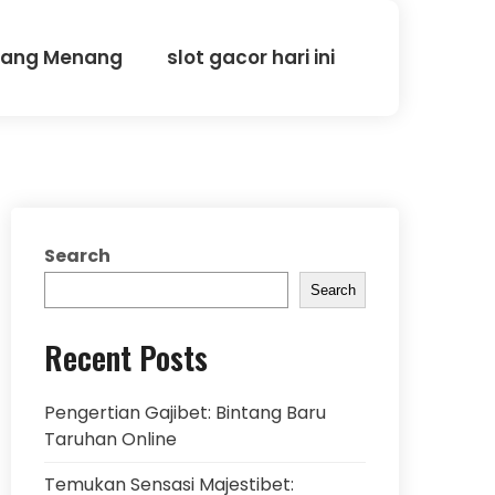
pang Menang
slot gacor hari ini
Search
Search
Recent Posts
Pengertian Gajibet: Bintang Baru
Taruhan Online
Temukan Sensasi Majestibet: