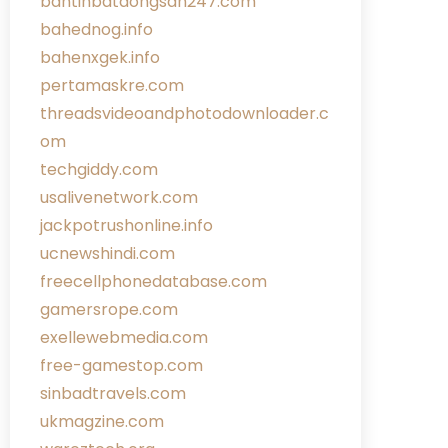
bantinbatdongsan247.com
bahednog.info
bahenxgek.info
pertamaskre.com
threadsvideoandphotodownloader.c
om
techgiddy.com
usalivenetwork.com
jackpotrushonline.info
ucnewshindi.com
freecellphonedatabase.com
gamersrope.com
exellewebmedia.com
free-gamestop.com
sinbadtravels.com
ukmagzine.com