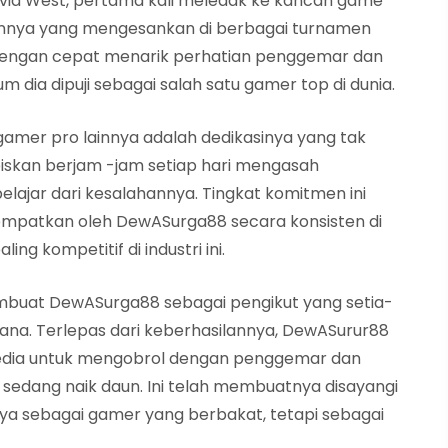
id West, pertama kali meledak ke kancah game
annya yang mengesankan di berbagai turnamen
 dengan cepat menarik perhatian penggemar dan
um dia dipuji sebagai salah satu gamer top di dunia.
er pro lainnya adalah dedikasinya yang tak
iskan berjam -jam setiap hari mengasah
belajar dari kesalahannya. Tingkat komitmen ini
tempatkan oleh DewASurga88 secara konsisten di
g kompetitif di industri ini.
buat DewASurga88 sebagai pengikut yang setia-
hana. Terlepas dari keberhasilannya, DewASurur88
sedia untuk mengobrol dengan penggemar dan
edang naik daun. Ini telah membuatnya disayangi
nya sebagai gamer yang berbakat, tetapi sebagai