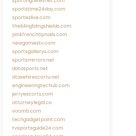
sportingnewsnet.com
sportstime24day.com
sporteslive.com
theblingblingshields.com
pinkfrenchtipnails.com
newgamestv.com
sportsgallerys.com
sportsmirrors.net
datasports.net
atasehirescortu.net
engineeringtechub.com
jerryescorts.com
attorneylegal.co
voomb.com
techgadgetpoint.com
tvsportsguide24.com