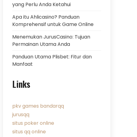
yang Perlu Anda Ketahui
Apa itu Ahlicasino? Panduan
Komprehensif untuk Game Online
Menemukan JurusCasino: Tujuan
Permainan Utama Anda
Panduan Utama Plisbet: Fitur dan
Manfaat
Links
pkv games bandarqq
jurusqq
situs poker online
situs qq online