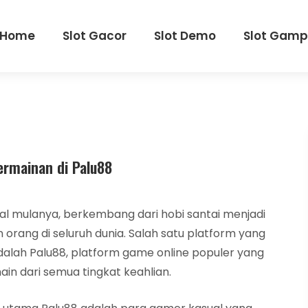
Home
Slot Gacor
Slot Demo
Slot Gam
Permainan di Palu88
l mulanya, berkembang dari hobi santai menjadi
n orang di seluruh dunia. Salah satu platform yang
dalah Palu88, platform game online populer yang
 dari semua tingkat keahlian.