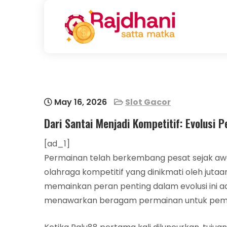
Skip
to
content
Slot Pragmatic
Mainkan slot Pragmatic
Play hari ini dengan RTP
Play dengan
tertinggi untuk peluang
RTP Tertinggi,
menang besar. Slot gacor
May 16, 2026
Slot Gacor
Coba Slot
ini menawarkan hasil
Dari Santai Menjadi Kompetitif: Evolusi 
optimal.
Gacor Hari Ini
[ad_1]
Permainan telah berkembang pesat sejak awa
olahraga kompetitif yang dinikmati oleh jutaa
memainkan peran penting dalam evolusi ini a
menawarkan beragam permainan untuk pemain