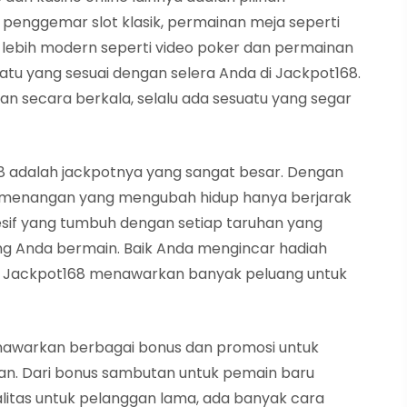
enggemar slot klasik, permainan meja seperti
 lebih modern seperti video poker dan permainan
tu yang sesuai dengan selera Anda di Jackpot168.
 secara berkala, selalu ada sesuatu yang segar
8 adalah jackpotnya yang sangat besar. Dengan
 kemenangan yang mengubah hidup hanya berjarak
esif yang tumbuh dengan setiap taruhan yang
ng Anda bermain. Baik Anda mengincar hadiah
, Jackpot168 menawarkan banyak peluang untuk
enawarkan berbagai bonus dan promosi untuk
 Dari bonus sambutan untuk pemain baru
alitas untuk pelanggan lama, ada banyak cara