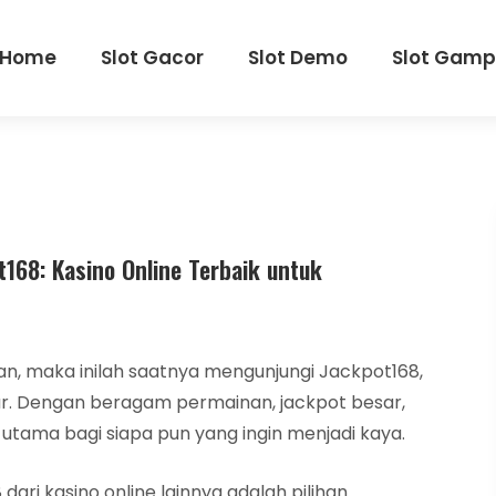
Home
Slot Gacor
Slot Demo
Slot Gam
68: Kasino Online Terbaik untuk
n, maka inilah saatnya mengunjungi Jackpot168,
ar. Dengan beragam permainan, jackpot besar,
utama bagi siapa pun yang ingin menjadi kaya.
ri kasino online lainnya adalah pilihan