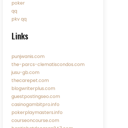
poker
qq
pkv qq
Links
punjwanis.com
the-parcs-clematiscondos.com
jusu-gb.com
thecarepet.com
blogwriterplus.com
guestpostingseo.com
casinogambitpro.info
pokerplaymasters.info
courseoncourse.com