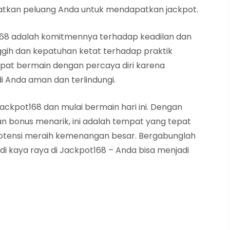
tkan peluang Anda untuk mendapatkan jackpot.
168 adalah komitmennya terhadap keadilan dan
ggih dan kepatuhan ketat terhadap praktik
pat bermain dengan percaya diri karena
 Anda aman dan terlindungi.
 Jackpot168 dan mulai bermain hari ini. Dengan
an bonus menarik, ini adalah tempat yang tepat
otensi meraih kemenangan besar. Bergabunglah
i kaya raya di Jackpot168 – Anda bisa menjadi