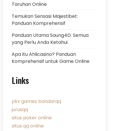
Taruhan Online
Temukan Sensasi Majestibet:
Panduan Komprehensif
Panduan Utama Saung4D: Semua
yang Perlu Anda Ketahui
Apa itu Ahlicasino? Panduan
Komprehensif untuk Game Online
Links
pkv games bandarqq
jurusqq
situs poker online
situs qq online