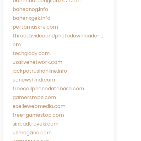
bantinbatdongsan247.com
bahednog.info
bahenxgek.info
pertamaskre.com
threadsvideoandphotodownloader.c
om
techgiddy.com
usalivenetwork.com
jackpotrushonline.info
ucnewshindi.com
freecellphonedatabase.com
gamersrope.com
exellewebmedia.com
free-gamestop.com
sinbadtravels.com
ukmagzine.com