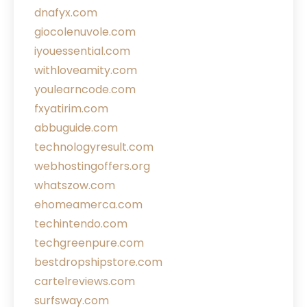
dnafyx.com
giocolenuvole.com
iyouessential.com
withloveamity.com
youlearncode.com
fxyatirim.com
abbuguide.com
technologyresult.com
webhostingoffers.org
whatszow.com
ehomeamerca.com
techintendo.com
techgreenpure.com
bestdropshipstore.com
cartelreviews.com
surfsway.com