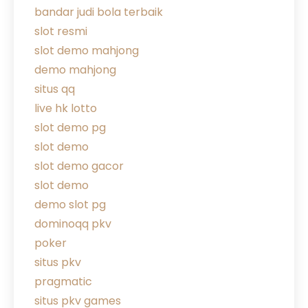
bandar judi bola terbaik
slot resmi
slot demo mahjong
demo mahjong
situs qq
live hk lotto
slot demo pg
slot demo
slot demo gacor
slot demo
demo slot pg
dominoqq pkv
poker
situs pkv
pragmatic
situs pkv games