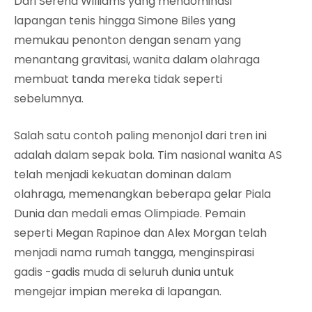
Dari Serena Williams yang mendominasi
lapangan tenis hingga Simone Biles yang
memukau penonton dengan senam yang
menantang gravitasi, wanita dalam olahraga
membuat tanda mereka tidak seperti
sebelumnya.
Salah satu contoh paling menonjol dari tren ini
adalah dalam sepak bola. Tim nasional wanita AS
telah menjadi kekuatan dominan dalam
olahraga, memenangkan beberapa gelar Piala
Dunia dan medali emas Olimpiade. Pemain
seperti Megan Rapinoe dan Alex Morgan telah
menjadi nama rumah tangga, menginspirasi
gadis -gadis muda di seluruh dunia untuk
mengejar impian mereka di lapangan.