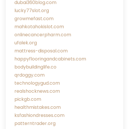
dubai360blog.com
lucky77slot.org
growmefast.com
mahkotahokislot.com
onlinecancerpharm.com
ufalek.org
mattress-disposal.com
happyflooringandcabinets.com
bodybuildinglife.co
qrdoggy.com
technologygud.com
realshocknews.com
pickgb.com
healthmistakes.com
ksfashiondresses.com
patterntrader.org