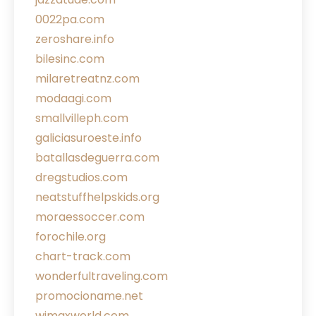
0022pa.com
zeroshare.info
bilesinc.com
milaretreatnz.com
modaagi.com
smallvilleph.com
galiciasuroeste.info
batallasdeguerra.com
dregstudios.com
neatstuffhelpskids.org
moraessoccer.com
forochile.org
chart-track.com
wonderfultraveling.com
promocioname.net
wimaxworld.com