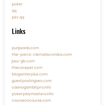
poker
qq
pkv qq
Links
punjwanis.com
the-parcs-clematiscondos.com
jusu-gb.com
thecarepet.com
blogwriterplus.com
guestpostingseo.com
casinogambitpro.info
pokerplaymasters.info
courseoncourse.com