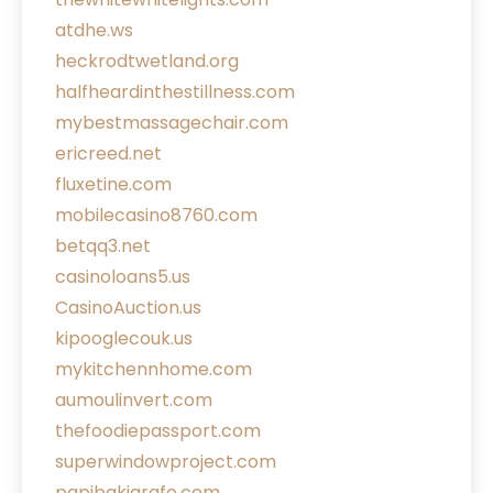
atdhe.ws
heckrodtwetland.org
halfheardinthestillness.com
mybestmassagechair.com
ericreed.net
fluxetine.com
mobilecasino8760.com
betqq3.net
casinoloans5.us
CasinoAuction.us
kipooglecouk.us
mykitchennhome.com
aumoulinvert.com
thefoodiepassport.com
superwindowproject.com
papibakigrafo.com