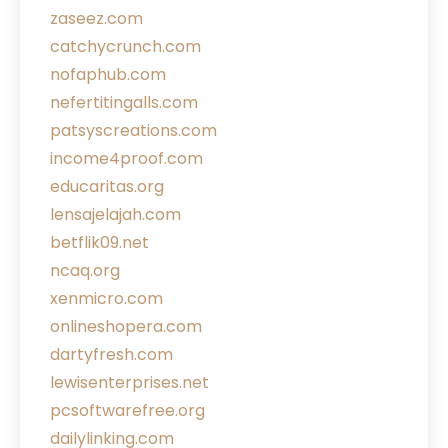
zaseez.com
catchycrunch.com
nofaphub.com
nefertitingalls.com
patsyscreations.com
income4proof.com
educaritas.org
lensajelajah.com
betflik09.net
ncaq.org
xenmicro.com
onlineshopera.com
dartyfresh.com
lewisenterprises.net
pcsoftwarefree.org
dailylinking.com