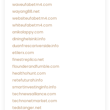
waveufabetm4.com
wayang88.net
websiteufabetm4.com
whiteufabetm4.com
anikalappy.com
dininghelsinki.info
duanfrescariverside.info
etilerx.com
finestreplica.net
flounderandfumble.com
healthohunt.com
retefuturah.info
smartinvestinginfo.info
technewsalliance.com
technonetmarket.com
tedstanger.net