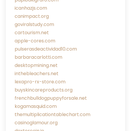
icanhazjs.com
canimpact.org
goviralstudy.com
cartourism.net
apple-cores.com
pulserasdeactividad10.com
barbaracarlotti.com
desktopmining.net
inthebleachers.net
lexapro-rx-store.com
buyskincareproducts.org
frenchbulldogpuppyforsale.net
kogamasquid.com
themultiplicationtablechart.com
casinoglamour.org
dextercoin.io