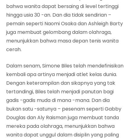
bahwa wanita dapat bersaing di level tertinggi
hingga usia 30 -an. Dan dia tidak sendirian –
pemain seperti Naomi Osaka dan Ashleigh Barty
juga membuat gelombang dalam olahraga,
menunjukkan bahwa masa depan tenis wanita
cerah.
Dalam senam, Simone Biles telah mendefinisikan
kembali apa artinya menjadi atlet kelas dunia.
Dengan keterampilan dan sikapnya yang tak
tertandingi, Biles telah menjadi panutan bagi
gadis -gadis muda di mana -mana. Dan dia
bukan satu -satunya – pesenam seperti Gabby
Douglas dan Aly Raisman juga membuat tanda
mereka pada olahraga, menunjukkan bahwa
wanita dapat unggul dalam disiplin yang paling