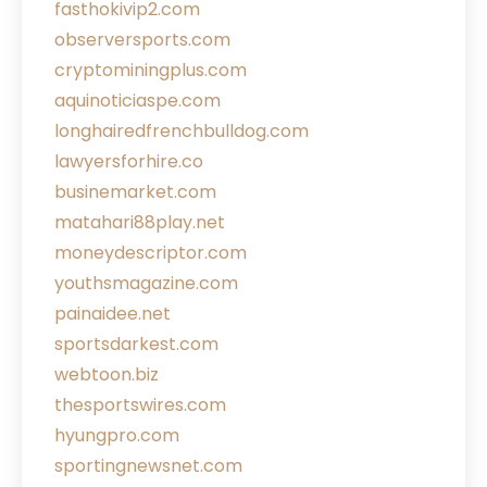
fasthokivip2.com
observersports.com
cryptominingplus.com
aquinoticiaspe.com
longhairedfrenchbulldog.com
lawyersforhire.co
businemarket.com
matahari88play.net
moneydescriptor.com
youthsmagazine.com
painaidee.net
sportsdarkest.com
webtoon.biz
thesportswires.com
hyungpro.com
sportingnewsnet.com