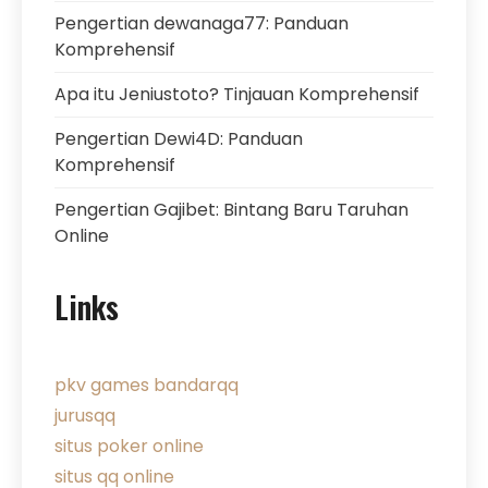
Pengertian dewanaga77: Panduan
Komprehensif
Apa itu Jeniustoto? Tinjauan Komprehensif
Pengertian Dewi4D: Panduan
Komprehensif
Pengertian Gajibet: Bintang Baru Taruhan
Online
Links
pkv games bandarqq
jurusqq
situs poker online
situs qq online