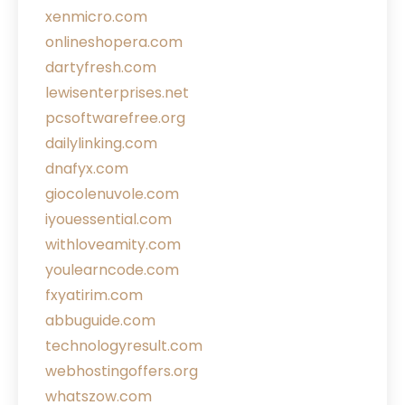
xenmicro.com
onlineshopera.com
dartyfresh.com
lewisenterprises.net
pcsoftwarefree.org
dailylinking.com
dnafyx.com
giocolenuvole.com
iyouessential.com
withloveamity.com
youlearncode.com
fxyatirim.com
abbuguide.com
technologyresult.com
webhostingoffers.org
whatszow.com