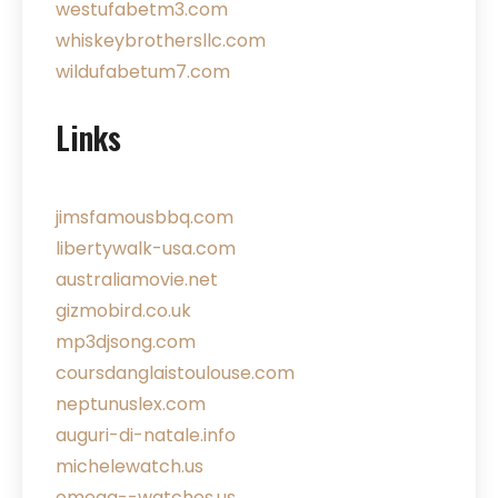
westufabetm3.com
whiskeybrothersllc.com
wildufabetum7.com
Links
jimsfamousbbq.com
libertywalk-usa.com
australiamovie.net
gizmobird.co.uk
mp3djsong.com
coursdanglaistoulouse.com
neptunuslex.com
auguri-di-natale.info
michelewatch.us
omega--watches.us