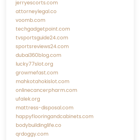
jerryescorts.com
attorneylegal.co
voomb.com
techgadgetpoint.com
tvsportsguide24.com
sportsreviews24.com
dubai360blog.com
lucky77slot.org
growmefast.com
mahkotahokislot.com
onlinecancerpharm.com
ufalek.org
mattress-disposal.com
happyflooringandcabinets.com
bodybuildinglife.co
qrdoggy.com