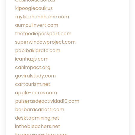
kipooglecouk.us
mykitchennhome.com
aumoulinvert.com
thefoodiepassport.com
superwindowproject.com
papibakigrafo.com
icanhazjs.com
canimpact.org
goviralstudy.com
cartourism.net
apple-cores.com
pulserasdeactividad10.com
barbaracarlotti.com
desktopmining.net
inthebleachers.net
lexapro-rx-store.com