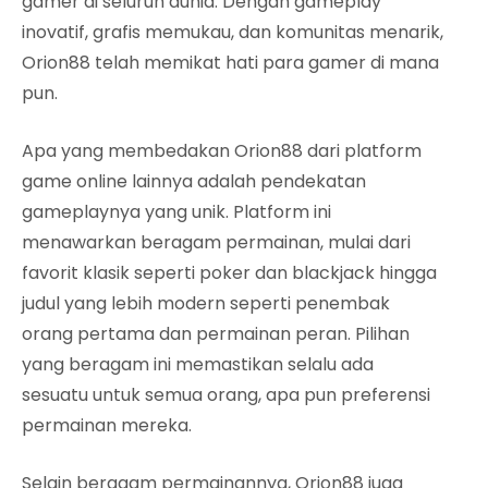
gamer di seluruh dunia. Dengan gameplay
inovatif, grafis memukau, dan komunitas menarik,
Orion88 telah memikat hati para gamer di mana
pun.
Apa yang membedakan Orion88 dari platform
game online lainnya adalah pendekatan
gameplaynya yang unik. Platform ini
menawarkan beragam permainan, mulai dari
favorit klasik seperti poker dan blackjack hingga
judul yang lebih modern seperti penembak
orang pertama dan permainan peran. Pilihan
yang beragam ini memastikan selalu ada
sesuatu untuk semua orang, apa pun preferensi
permainan mereka.
Selain beragam permainannya, Orion88 juga