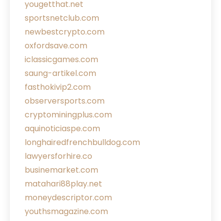
yougetthat.net
sportsnetclub.com
newbestcrypto.com
oxfordsave.com
iclassicgames.com
saung-artikel.com
fasthokivip2.com
observersports.com
cryptominingplus.com
aquinoticiaspe.com
longhairedfrenchbulldog.com
lawyersforhire.co
businemarket.com
matahari88play.net
moneydescriptor.com
youthsmagazine.com