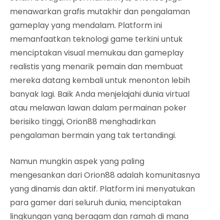
menawarkan grafis mutakhir dan pengalaman
gameplay yang mendalam. Platform ini
memanfaatkan teknologi game terkini untuk
menciptakan visual memukau dan gameplay
realistis yang menarik pemain dan membuat
mereka datang kembali untuk menonton lebih
banyak lagi. Baik Anda menjelajahi dunia virtual
atau melawan lawan dalam permainan poker
berisiko tinggi, Orion88 menghadirkan
pengalaman bermain yang tak tertandingi.
Namun mungkin aspek yang paling
mengesankan dari Orion88 adalah komunitasnya
yang dinamis dan aktif. Platform ini menyatukan
para gamer dari seluruh dunia, menciptakan
lingkungan yang beragam dan ramah di mana