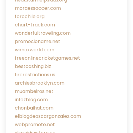
moraessoccer.com
forochile.org
chart-track.com
wonderfultraveling.com
promocioname.net
wimaxworld.com
freeonlinecricketgames.net
bestcashing.biz
firerestrictions.us
archiesbrooklyn.com
muambeiros.net
infozblog.com
chonbaihat.com
elblogdeoscargonzalez.com
webpromote.net
steroids-store.co