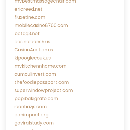
mybestmassagechair.com
ericreed.net
fluxetine.com
mobilecasino8760.com
betqq3.net
casinoloans5.us
CasinoAuction.us
kipooglecouk.us
mykitchennhome.com
aumoulinvert.com
thefoodiepassport.com
superwindowproject.com
papibakigrafo.com
icanhazjs.com
canimpact.org
goviralstudy.com