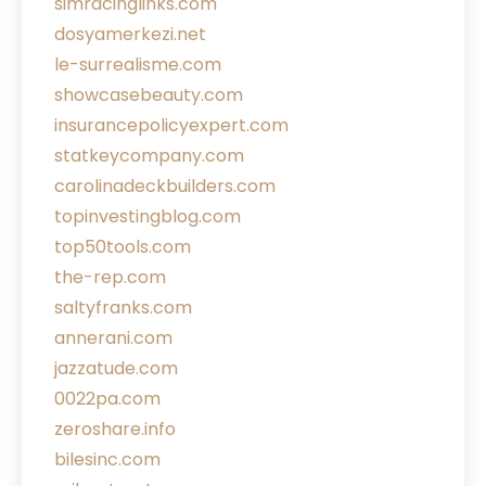
simracinglinks.com
dosyamerkezi.net
le-surrealisme.com
showcasebeauty.com
insurancepolicyexpert.com
statkeycompany.com
carolinadeckbuilders.com
topinvestingblog.com
top50tools.com
the-rep.com
saltyfranks.com
annerani.com
jazzatude.com
0022pa.com
zeroshare.info
bilesinc.com