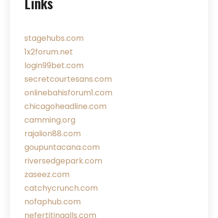
Links
stagehubs.com
1x2forum.net
login99bet.com
secretcourtesans.com
onlinebahisforum1.com
chicagoheadline.com
camming.org
rajalion88.com
goupuntacana.com
riversedgepark.com
zaseez.com
catchycrunch.com
nofaphub.com
nefertitingalls.com