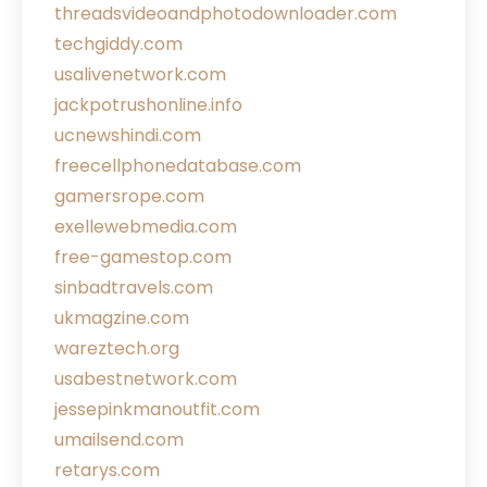
threadsvideoandphotodownloader.com
techgiddy.com
usalivenetwork.com
jackpotrushonline.info
ucnewshindi.com
freecellphonedatabase.com
gamersrope.com
exellewebmedia.com
free-gamestop.com
sinbadtravels.com
ukmagzine.com
wareztech.org
usabestnetwork.com
jessepinkmanoutfit.com
umailsend.com
retarys.com