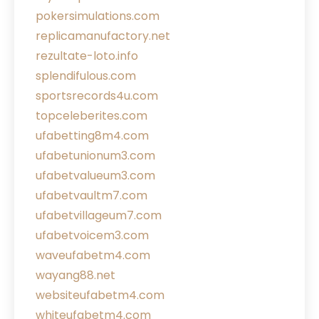
pokersimulations.com
replicamanufactory.net
rezultate-loto.info
splendifulous.com
sportsrecords4u.com
topceleberites.com
ufabetting8m4.com
ufabetunionum3.com
ufabetvalueum3.com
ufabetvaultm7.com
ufabetvillageum7.com
ufabetvoicem3.com
waveufabetm4.com
wayang88.net
websiteufabetm4.com
whiteufabetm4.com