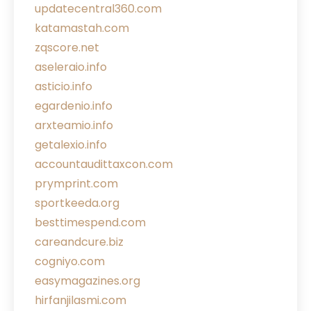
updatecentral360.com
katamastah.com
zqscore.net
aseleraio.info
asticio.info
egardenio.info
arxteamio.info
getalexio.info
accountaudittaxcon.com
prymprint.com
sportkeeda.org
besttimespend.com
careandcure.biz
cogniyo.com
easymagazines.org
hirfanjilasmi.com