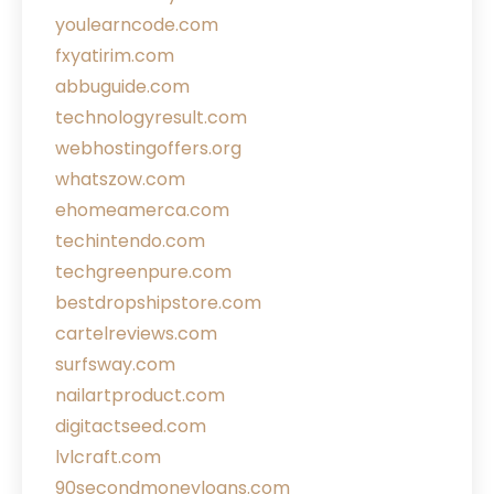
youlearncode.com
fxyatirim.com
abbuguide.com
technologyresult.com
webhostingoffers.org
whatszow.com
ehomeamerca.com
techintendo.com
techgreenpure.com
bestdropshipstore.com
cartelreviews.com
surfsway.com
nailartproduct.com
digitactseed.com
lvlcraft.com
90secondmoneyloans.com