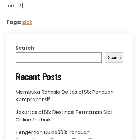
[ad_2]
Tags:
slot
Search
Search
Recent Posts
Membuka Rahasia Deltaslot88: Panduan
Komprehensif
Jakartaslot88: Destinasi Permainan Slot
Online Terbaik
Pengertian Dunia303: Panduan