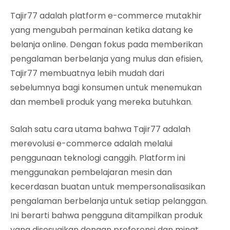
Tajir77 adalah platform e-commerce mutakhir
yang mengubah permainan ketika datang ke
belanja online. Dengan fokus pada memberikan
pengalaman berbelanja yang mulus dan efisien,
Tajir77 membuatnya lebih mudah dari
sebelumnya bagi konsumen untuk menemukan
dan membeli produk yang mereka butuhkan.
Salah satu cara utama bahwa Tajir77 adalah
merevolusi e-commerce adalah melalui
penggunaan teknologi canggih. Platform ini
menggunakan pembelajaran mesin dan
kecerdasan buatan untuk mempersonalisasikan
pengalaman berbelanja untuk setiap pelanggan.
Ini berarti bahwa pengguna ditampilkan produk
yang disesuaikan dengan preferensi dan minat