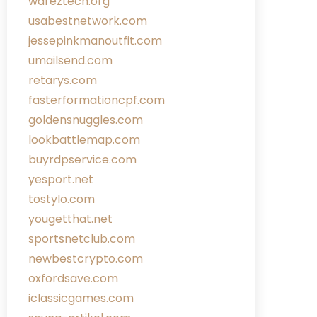
wareztech.org
usabestnetwork.com
jessepinkmanoutfit.com
umailsend.com
retarys.com
fasterformationcpf.com
goldensnuggles.com
lookbattlemap.com
buyrdpservice.com
yesport.net
tostylo.com
yougetthat.net
sportsnetclub.com
newbestcrypto.com
oxfordsave.com
iclassicgames.com