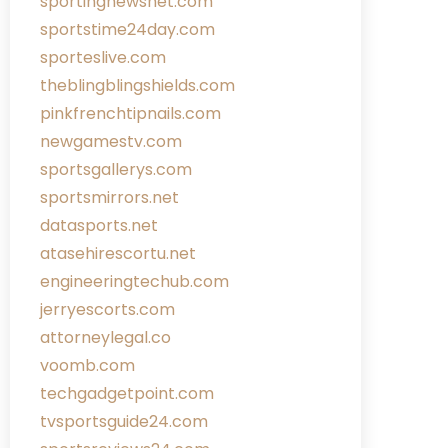
sportingnewsnet.com
sportstime24day.com
sporteslive.com
theblingblingshields.com
pinkfrenchtipnails.com
newgamestv.com
sportsgallerys.com
sportsmirrors.net
datasports.net
atasehirescortu.net
engineeringtechub.com
jerryescorts.com
attorneylegal.co
voomb.com
techgadgetpoint.com
tvsportsguide24.com