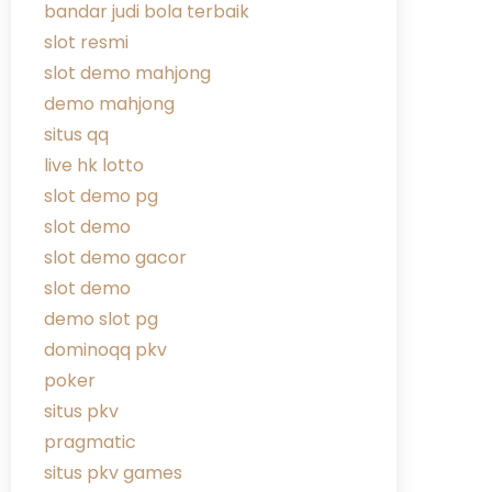
bandar judi bola terbaik
slot resmi
slot demo mahjong
demo mahjong
situs qq
live hk lotto
slot demo pg
slot demo
slot demo gacor
slot demo
demo slot pg
dominoqq pkv
poker
situs pkv
pragmatic
situs pkv games