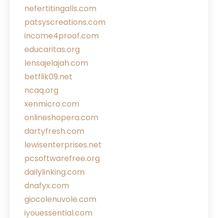
nefertitingalls.com
patsyscreations.com
income4proof.com
educaritas.org
lensajelajah.com
betflik09.net
ncaq.org
xenmicro.com
onlineshopera.com
dartyfresh.com
lewisenterprises.net
pcsoftwarefree.org
dailylinking.com
dnafyx.com
giocolenuvole.com
iyouessential.com