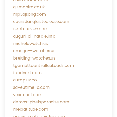
gizmobird.co.uk
mp3djsong.com
coursdanglaistoulouse.com
neptunuslex.com
auguri-di-natale.info
michelewatch.us
omega--watches.us
breitling-watches.us
tgarnettcentrallautoads.com
fixadvert.com
autopluz.co
save3time-c.com
vexonhcf.com
demos-pixelsparadise.com
mediatitude.com
prewarmotorcycles.com