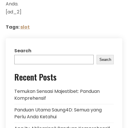
Anda.
[ad_2]
Tags:
slot
Search
Search
Recent Posts
Temukan Sensasi Majestibet: Panduan
Komprehensif
Panduan Utama Saung4D: Semua yang
Perlu Anda Ketahui