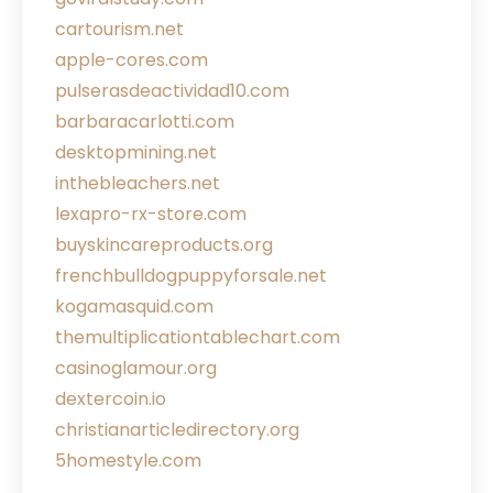
cartourism.net
apple-cores.com
pulserasdeactividad10.com
barbaracarlotti.com
desktopmining.net
inthebleachers.net
lexapro-rx-store.com
buyskincareproducts.org
frenchbulldogpuppyforsale.net
kogamasquid.com
themultiplicationtablechart.com
casinoglamour.org
dextercoin.io
christianarticledirectory.org
5homestyle.com