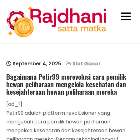
Skip
to
content
Slot Pragmatic Play
Mainkan slot Pragmatic Play hari ini
dengan RTP Tertinggi,
dengan RTP tertinggi untuk peluang
menang besar. Slot gacor ini
Coba Slot Gacor Hari Ini
September 4, 2025
Slot Gacor
menawarkan hasil optimal.
Bagaimana Petir99 merevolusi cara pemilik
hewan peliharaan mengelola kesehatan dan
kesejahteraan hewan peliharaan mereka
[ad_1]
Petir99 adalah platform revolusioner yang
mengubah cara pemilik hewan peliharaan
mengelola kesehatan dan kesejahteraan hewan
peliharaan mereka. Dengan teknologi inovatif