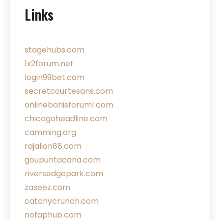
Links
stagehubs.com
1x2forum.net
login99bet.com
secretcourtesans.com
onlinebahisforum1.com
chicagoheadline.com
camming.org
rajalion88.com
goupuntacana.com
riversedgepark.com
zaseez.com
catchycrunch.com
nofaphub.com